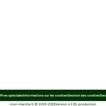
ffres spéciales
Informations sur les cookies
Gestion des cookies
Ges
mon-marche.fr
©
2019-2026
Version
4.1.91-production