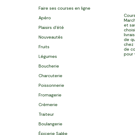
Faire ses courses en ligne
Cours
Apéro
March
et sa
Plaisirs d'été
chois
livra
Nouveautés
de qu
chez 
Fruits
de co
pour 
Légumes
Boucherie
Charcuterie
Poissonnerie
Fromagerie
Crèmerie
Traiteur
Boulangerie
Épicerie Salée