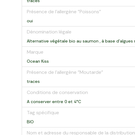
traces
Présence de l'allergène "Poissons"
oui
Dénomination légale
Alternative végétale bio au saumon , à base d'algues
Marque
Ocean Kiss
Présence de l'allergène "Moutarde"
traces
Conditions de conservation
A conserver entre 0 et 4°C
Tag spécifique
BIO
Nom et adresse du responsable de la distribution