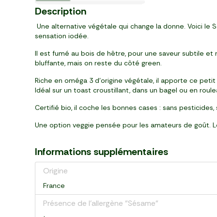
Gros calibre
Languedoc
Nouveau
Languedoc
2
0
1
4
5
2
2
4
8
6
5
39
99
99
49
99
79
85
00
99
49
95
Description
,
,
,
,
,
,
,
,
,
,
,
€
€
€
€
€
€
€
€
€
€
€
4 pièces (200 g)
botte
sachet (375 g)
2 pièces (≈500g)
bouteille
pot (500 g)
env 3 pces (570 g)
pièce (400 g)
bouteille (500 ml)
plaque (100 g)
bouteille (750 ml)
Une alternative végétale qui change la donne. Voici le S
sensation iodée.
Il est fumé au bois de hêtre, pour une saveur subtile et 
bluffante, mais on reste du côté green.
Riche en oméga 3 d’origine végétale, il apporte ce petit 
Idéal sur un toast croustillant, dans un bagel ou en roulea
Certifié bio, il coche les bonnes cases : sans pesticides
Une option veggie pensée pour les amateurs de goût. Lég
Informations supplémentaires
Origine
France
Présence de l'allergène "Sésame"