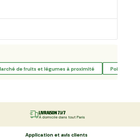
marché de fruits et légumes à proximité
poisson san
Livraison 7J/7
À domicile dans tout Paris
Application et avis clients