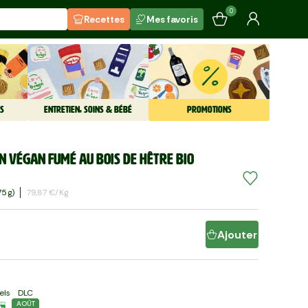
0
Recettes
Mes favoris
S
ENTRETIEN, SOINS & BÉBÉ
PROMOTIONS
n végan fumé au bois de hêtre BIO
5 G)
79,87 €/kg
Ajouter
els
DLC
AOÛT