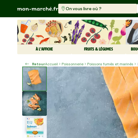
On vous livre où ?
À L'AFFICHE
FRUITS & LÉGUMES
BOU
Retour
Accueil
Poissonnerie
Poissons fumés et marinés