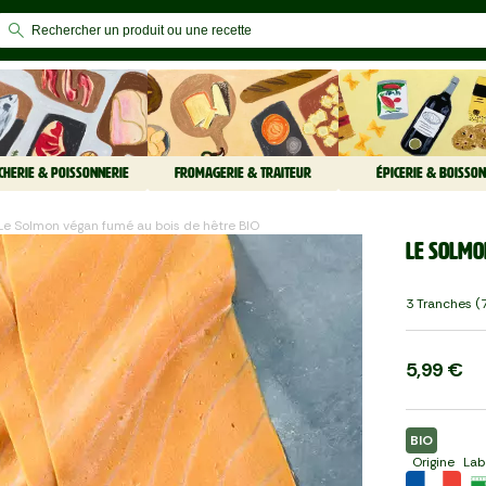
CHERIE & POISSONNERIE
FROMAGERIE & TRAITEUR
ÉPICERIE & BOISSON
Le Solmon végan fumé au bois de hêtre BIO
Le Solmo
3 Tranches (7
5,99 €
BIO
Origine
Lab