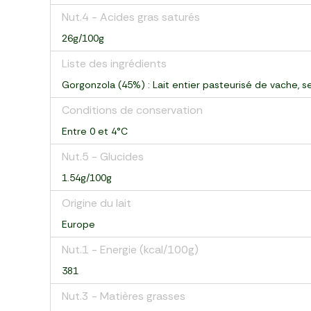
Nut.4 - Acides gras saturés
26g/100g
Liste des ingrédients
Gorgonzola (45%) : Lait entier pasteurisé de vache, se
Conditions de conservation
Entre 0 et 4°C
Nut.5 - Glucides
1.54g/100g
Origine du lait
Europe
Nut.1 - Energie (kcal/100g)
381
Nut.3 - Matières grasses