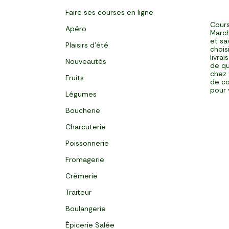
Faire ses courses en ligne
Cours
Apéro
March
et sa
Plaisirs d'été
chois
livra
Nouveautés
de qu
chez 
Fruits
de co
pour 
Légumes
Boucherie
Charcuterie
Poissonnerie
Fromagerie
Crèmerie
Traiteur
Boulangerie
Épicerie Salée