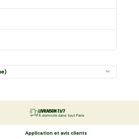
ne)
Livraison 7J/7
À domicile dans tout Paris
Application et avis clients