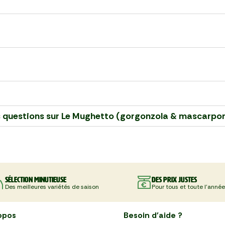
 questions sur
Le Mughetto (gorgonzola & mascarpo
Sélection minutieuse
Des prix justes
Des meilleures variétés de saison
Pour tous et toute l'année
opos
Besoin d'aide ?