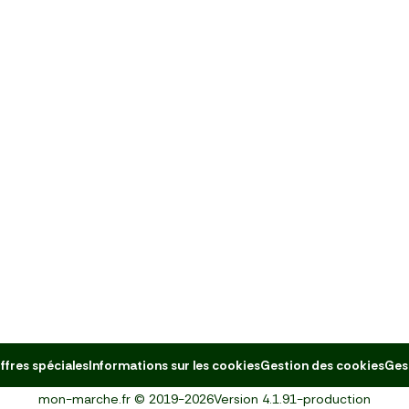
ffres spéciales
Informations sur les cookies
Gestion des cookies
Ges
mon-marche.fr
©
2019-2026
Version
4.1.91-production