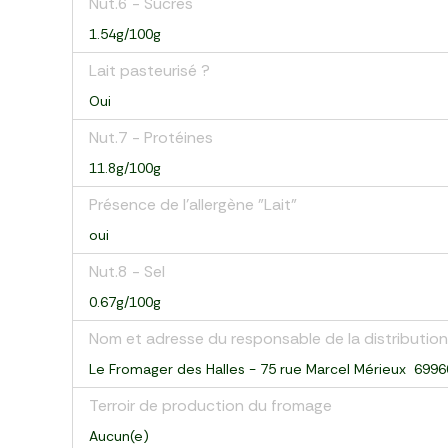
Nut.6 - Sucres
1.54g/100g
Lait pasteurisé ?
Oui
Nut.7 - Protéines
11.8g/100g
Présence de l'allergène "Lait"
oui
Nut.8 - Sel
0.67g/100g
Nom et adresse du responsable de la distribution
Le Fromager des Halles - 75 rue Marcel Mérieux 699
Terroir de production du fromage
Aucun(e)