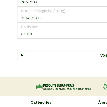
36.5g/100g
Nut.2 - Energie (kJ/100g)
1574Kj/100g
Poids net
0.18KG
Vos
Produits ultra-frais
De nos 700 producteurs partenaires
Catégories
À pr