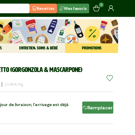
0
Recettes
Mes favoris
S
ENTRETIEN, SOINS & BÉBÉ
PROMOTIONS
etto (gorgonzola & mascarpone)
17,99 €/kg
our de livraison, l'arrivage est déjà
Remplacer