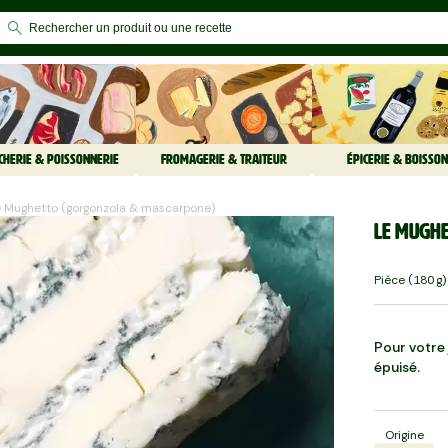
CHERIE & POISSONNERIE
FROMAGERIE & TRAITEUR
ÉPICERIE & BOISSON
e Mughetto (gorgonzola & mascarpone)
Le Mugh
Pièce (180 G)
Pour votre j
épuisé.
Origine