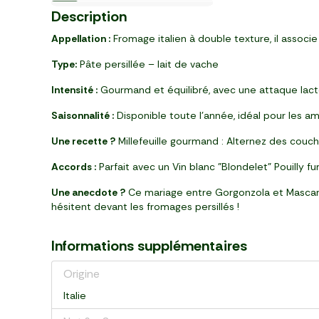
le 2ème à -50%
Pré-cuit
-30%
Italie
6
1
3
3
3
3
5
7
69
56
29
49
90
19
73
19
Description
,
,
,
,
,
,
,
,
€
€
€
€
€
€
€
€
8,19 €
paquet (350 g)
par 4 (600 g)
pot (250 g)
paquet (200 g)
pièce (450 g)
pot (315 g)
pièce (820 g)
bouteille (750ml)
Appellation :
Fromage italien à double texture, il assoc
Type:
Pâte persillée – lait de vache
Intensité :
Gourmand et équilibré, avec une attaque lacté
Saisonnalité :
Disponible toute l’année, idéal pour les 
Une recette ?
Millefeuille gourmand : Alternez des couch
Accords :
Parfait avec un Vin blanc "Blondelet" Pouilly f
Une anecdote ?
Ce mariage entre Gorgonzola et Mascarpon
hésitent devant les fromages persillés !
Informations supplémentaires
Origine
Italie