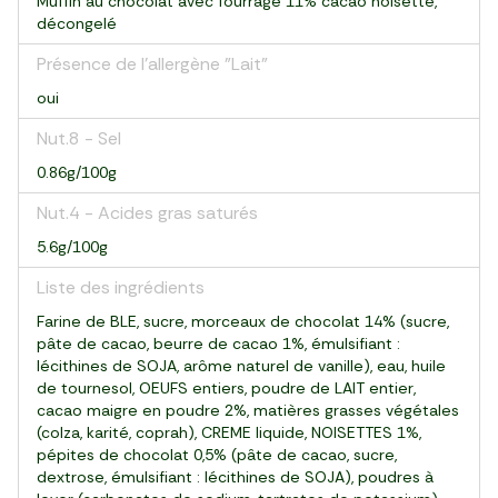
Muffin au chocolat avec fourrage 11% cacao noisette,
décongelé
Présence de l'allergène "Lait"
oui
Nut.8 - Sel
0.86g/100g
Nut.4 - Acides gras saturés
5.6g/100g
Liste des ingrédients
Farine de BLE, sucre, morceaux de chocolat 14% (sucre,
pâte de cacao, beurre de cacao 1%, émulsifiant :
lécithines de SOJA, arôme naturel de vanille), eau, huile
de tournesol, OEUFS entiers, poudre de LAIT entier,
cacao maigre en poudre 2%, matières grasses végétales
(colza, karité, coprah), CREME liquide, NOISETTES 1%,
pépites de chocolat 0,5% (pâte de cacao, sucre,
dextrose, émulsifiant : lécithines de SOJA), poudres à