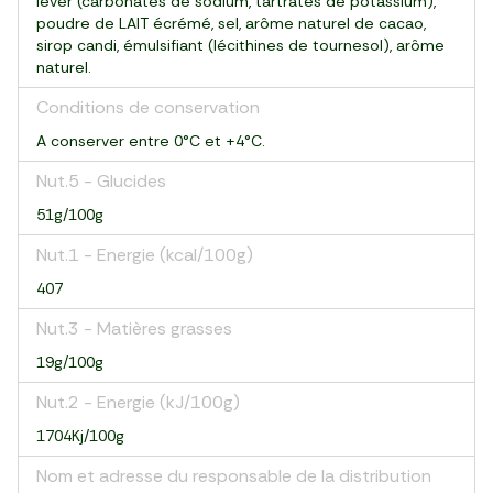
lever (carbonates de sodium, tartrates de potassium),
poudre de LAIT écrémé, sel, arôme naturel de cacao,
sirop candi, émulsifiant (lécithines de tournesol), arôme
naturel.
Conditions de conservation
A conserver entre 0°C et +4°C.
Nut.5 - Glucides
51g/100g
Nut.1 - Energie (kcal/100g)
407
Nut.3 - Matières grasses
19g/100g
Nut.2 - Energie (kJ/100g)
1704Kj/100g
Nom et adresse du responsable de la distribution