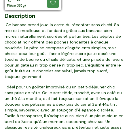
Je découvre
pièce (130 g)
pièce (75 g)
pièce (75 g)
pièce (75 g)
pièce (130 g)
pièces (75 g)
pièce (130 g)
pièce (140 g)
pièce (85 g)
pièce (250 g)
pièce (85 g)
Description
Ce banana bread joue la carte du réconfort sans chichi. Sa
mie est moelleuse et fondante grâce aux bananes bien
mûres, naturellement sucrées et parfumées. Les pépites de
chocolat noir offrent des poches fondantes à chaque
bouchée. La pâte se compose d’ingrédients simples, mais
choisis pour leur goût : farine légère, sucre juste dosé, une
touche de beurre ou d’huile délicate, et une pincée de levure
pour un gâteau ni trop dense ni trop sec. L’équilibre entre le
goût fruité et le chocolat est subtil, jamais trop sucré,
toujours gourmand.
Idéal pour un goûter improvisé ou un petit‑déjeuner chic
sans prise de tête. On le sert tiède, tranché, avec un café ou
un thé à la menthe, et il fait toujours sensation. Il évoque la
douceur des pâtisseries à deux pas du canal Saint‑Martin :
simple, savoureux, avec un soupçon d’élégance discrète.
Facile à transporter, il s’adapte aussi bien à un pique‑nique en
bord de Seine qu’à un moment cocooning chez soi. Un
classique revisité, chaleureux, sans prétention, et juste assez