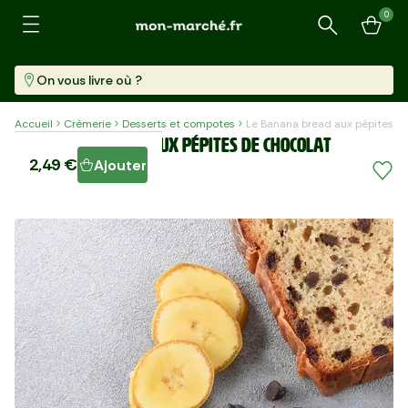
0
Recherche
On vous livre où ?
Accueil
Crèmerie
Desserts et compotes
Le Banana bread aux pépites d
Le Banana bread aux pépites de chocolat
2,49 €
Ajouter
Pièce (85 G)
29,29 €/kg