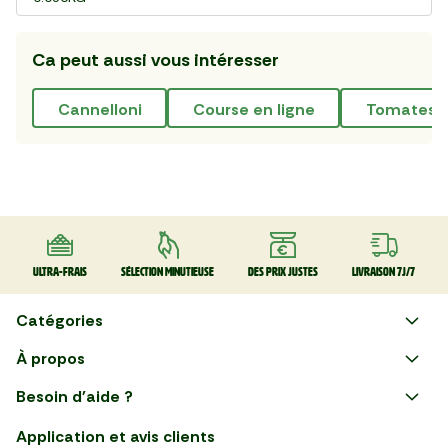
Ca peut aussi vous intéresser
cannelloni
course en ligne
tomates f
Ultra-frais
Sélection minutieuse
Des prix justes
Livraison 7J/7
Catégories
Faire ses courses en ligne
À propos
Apéro
Besoin d'aide ?
Courses en ligne avec Mon
Plaisirs d'été
Nous suivre
Marché : Alliez gain de temps
Application et avis clients
et savoir-faire français en
Nouveautés