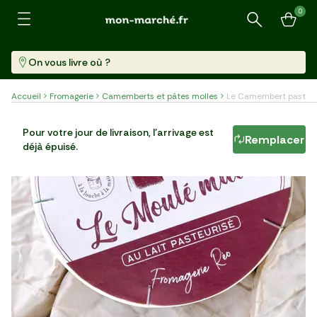
0
Recherche
On vous livre où ?
Accueil
Fromagerie
Camemberts et pâtes molles
Le Camembert pasteur
Le Camembert pasteurisé
Pour votre jour de livraison, l'arrivage est
Remplacer
déjà épuisé.
Pièce (250 G)
16,76 €/kg