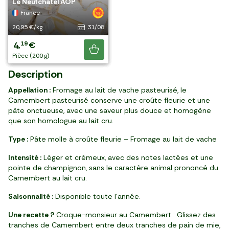
moulé louche
AOP
Normandie AOP
vache BIO
Le Neufchâtel AOP
a plus, il y en a
France
France
France
France
France
encore !
19,16 €/kg
27,96 €/kg
21,96 €/kg
17,96 €/kg
20,95 €/kg
30/08
02/09
10/09
31/08
4
6
5
4
4
79
99
49
49
19
,
,
,
,
,
€
€
€
€
€
Je découvre
pièce (250 g)
pièce (250 g)
pièce (250 g)
pièce (250 g)
pièce (200 g)
Description
Appellation :
Fromage au lait de vache pasteurisé, le
Camembert pasteurisé conserve une croûte fleurie et une
pâte onctueuse, avec une saveur plus douce et homogène
que son homologue au lait cru.
Type :
Pâte molle à croûte fleurie – Fromage au lait de vache
Intensité :
Léger et crémeux, avec des notes lactées et une
pointe de champignon, sans le caractère animal prononcé du
Camembert au lait cru.
Saisonnalité :
Disponible toute l’année.
Une recette ?
Croque-monsieur au Camembert : Glissez des
tranches de Camembert entre deux tranches de pain de mie,