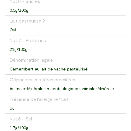
Nut.6 - Sucres
0.5g/100g
Lait pasteurisé ?
Oui
Nut.7 - Protéines
21g/100g
Dénomination légale
Camembert au lait de vache pasteurisé
Origine des matières premières
Animale-Minérale- microbiologique-animale-Minérale
Présence de l'allergène "Lait"
oui
Nut.8 - Sel
1.7g/100g