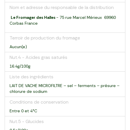
Nom et adresse du responsable de la distribution
Le Fromager des Halles
- 75 rue Marcel Mérieux 69960
Corbas France
Terroir de production du fromage
Aucun(e)
Nut.4 - Acides gras saturés
16.4g/100g
Liste des ingrédients
LAIT DE VACHE MICROFILTRE – sel – ferments – présure –
chlorure de sodium
Conditions de conservation
Entre 0 et 4°C
Nut.5 - Glucides