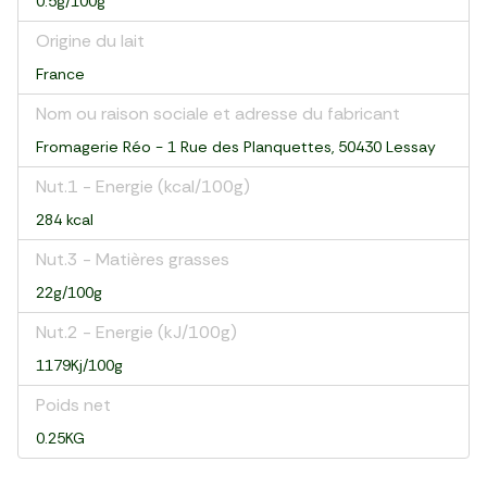
0.5g/100g
Origine du lait
France
Nom ou raison sociale et adresse du fabricant
Fromagerie Réo - 1 Rue des Planquettes, 50430 Lessay
Nut.1 - Energie (kcal/100g)
284 kcal
Nut.3 - Matières grasses
22g/100g
Nut.2 - Energie (kJ/100g)
1179Kj/100g
Poids net
0.25KG