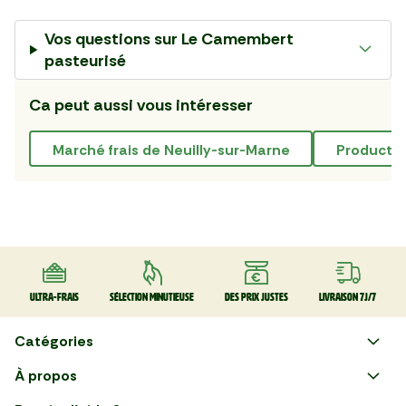
Vos questions sur
Le Camembert
pasteurisé
Ca peut aussi vous intéresser
marché frais de Neuilly-sur-Marne
producteu
Ultra-frais
Sélection minutieuse
Des prix justes
Livraison 7J/7
Catégories
Faire ses courses en ligne
À propos
Plaisirs d'été