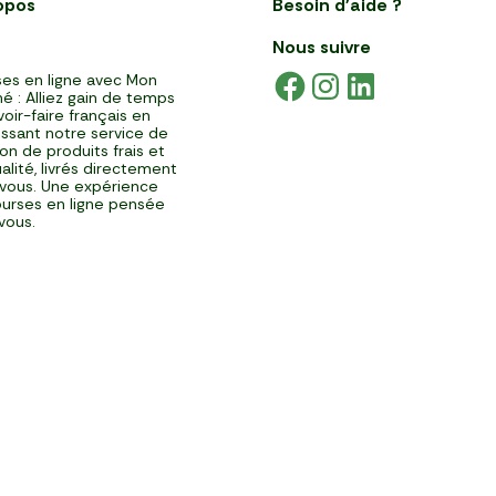
opos
Besoin d'aide ?
Nous suivre
es en ligne avec Mon
é : Alliez gain de temps
voir-faire français en
issant notre service de
ison de produits frais et
alité, livrés directement
vous. Une expérience
urses en ligne pensée
vous.