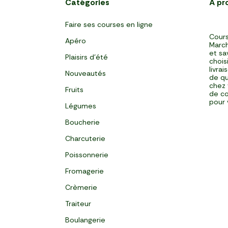
Catégories
À pr
Faire ses courses en ligne
Cours
Apéro
March
et sa
Plaisirs d'été
chois
livra
Nouveautés
de qu
chez 
Fruits
de co
pour 
Légumes
Boucherie
Charcuterie
Poissonnerie
Fromagerie
Crèmerie
Traiteur
Boulangerie