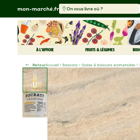
On vous livre où ?
À L'AFFICHE
FRUITS & LÉGUMES
BOU
Retour
Accueil
Boissons
Sodas & boissons aromatisées