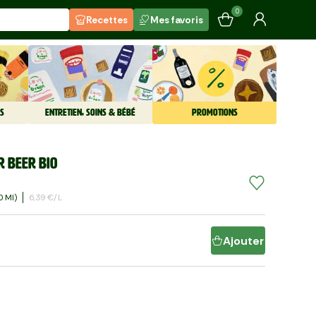
0
Recettes
Mes favoris
S
ENTRETIEN, SOINS & BÉBÉ
PROMOTIONS
r beer BIO
0 Ml)
6,39 €/l
Ajouter