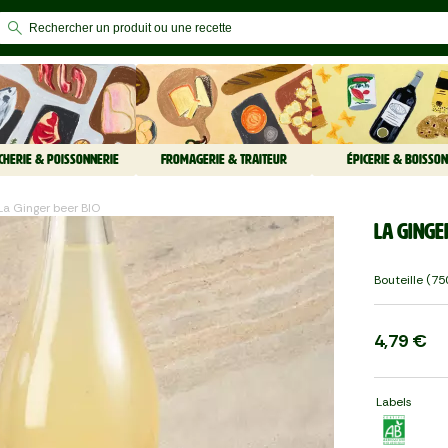
CHERIE & POISSONNERIE
FROMAGERIE & TRAITEUR
ÉPICERIE & BOISSON
La Ginger beer BIO
La Ginge
Bouteille (75
4,79 €
Labels