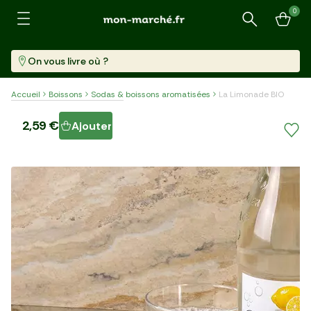
0
Recherche
On vous livre où ?
Accueil
Boissons
Sodas & boissons aromatisées
La Limonade BIO
La Limonade BIO
2,59 €
Ajouter
Bouteille (750 Ml)
3,45 €/l