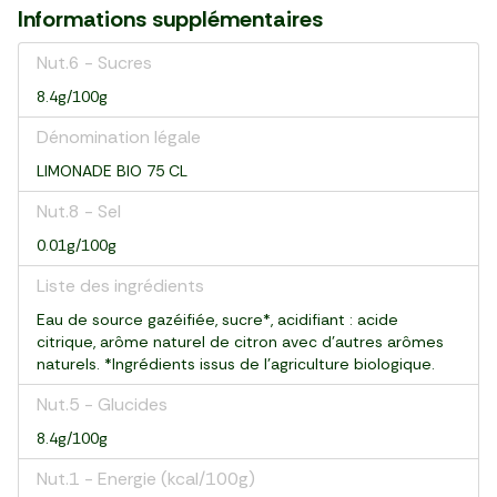
Informations supplémentaires
Nut.6 - Sucres
8.4g/100g
Dénomination légale
LIMONADE BIO 75 CL
Nut.8 - Sel
0.01g/100g
Liste des ingrédients
Eau de source gazéifiée, sucre*, acidifiant : acide
citrique, arôme naturel de citron avec d’autres arômes
naturels. *Ingrédients issus de l’agriculture biologique.
Nut.5 - Glucides
8.4g/100g
Nut.1 - Energie (kcal/100g)