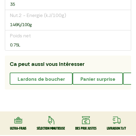
35
Nut.2 - Energie (kJ/100g)
146Kj/100g
Poids net
0.75L
Ca peut aussi vous intéresser
lardons de boucher
panier surprise
Ultra-frais
Sélection minutieuse
Des prix justes
Livraison 7J/7