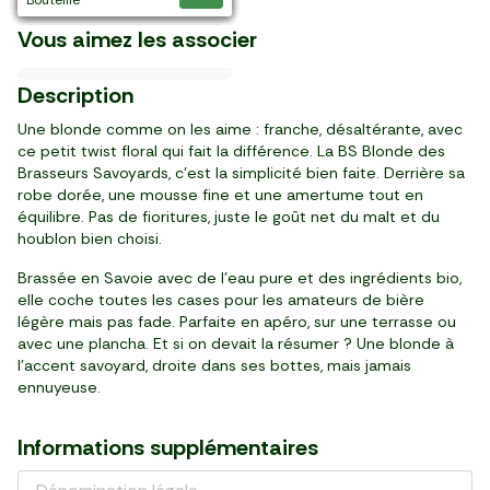
élaborés en France
Italie
élaborées en France
France
France
Les Cacahuètes salées
Les Gressins à l'huile d'olive
Vous aimez les associer
27,96 €/kg
24,39 €/kg
6,78 €/kg
39,90 €/kg
18,72 €/kg
13,95 €/kg
14,97 €/kg
9,96 €/kg
28/10
22/08
15/08
18/08
Nouveau
6
4
3
3
5
2
4
2
99
39
39
99
99
79
49
49
Description
,
,
,
,
,
,
,
,
€
€
€
€
€
€
€
€
pièce (250 g)
pot (180 g)
sachet (500 g)
14 tranches (100 g)
2 pièces (320 g)
pièce (200 g)
2 pièces (300 g)
sachet (250 g)
Une blonde comme on les aime : franche, désaltérante, avec
ce petit twist floral qui fait la différence. La BS Blonde des
Brasseurs Savoyards, c’est la simplicité bien faite. Derrière sa
robe dorée, une mousse fine et une amertume tout en
équilibre. Pas de fioritures, juste le goût net du malt et du
houblon bien choisi.
Brassée en Savoie avec de l’eau pure et des ingrédients bio,
elle coche toutes les cases pour les amateurs de bière
légère mais pas fade. Parfaite en apéro, sur une terrasse ou
avec une plancha. Et si on devait la résumer ? Une blonde à
l’accent savoyard, droite dans ses bottes, mais jamais
ennuyeuse.
Informations supplémentaires