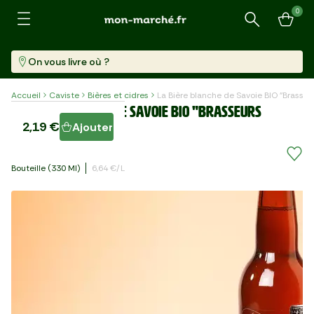
0
Recherche
On vous livre où ?
Accueil
Caviste
Bières et cidres
La Bière blanche de Savoie BIO "Brasse
La Bière blanche de Savoie BIO "Brasseurs
2,19 €
Ajouter
Savoyards"
Bouteille (330 Ml)
6,64 €/l