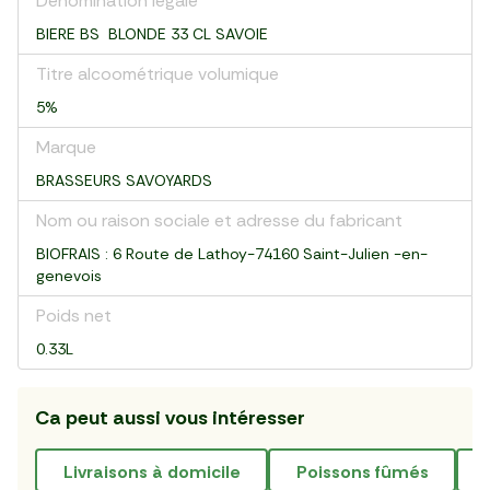
Dénomination légale
BIERE BS BLONDE 33 CL SAVOIE
Titre alcoométrique volumique
5%
Marque
BRASSEURS SAVOYARDS
Nom ou raison sociale et adresse du fabricant
BIOFRAIS : 6 Route de Lathoy-74160 Saint-Julien -en-
genevois
Poids net
0.33L
Ca peut aussi vous intéresser
livraisons à domicile
poissons fûmés