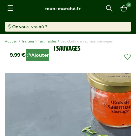
0
Recherche
On vous livre où ?
Accueil
Traiteur
Tartinables
Les Œufs de saumon sauvages
Les Œufs de saumon sauvages
9,99 €
Ajouter
Pot (70 G)
142,71 €/kg