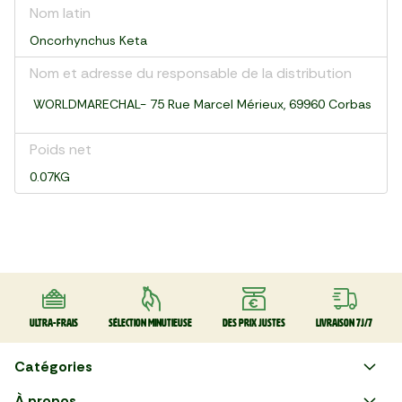
Nom latin
Oncorhynchus Keta
Nom et adresse du responsable de la distribution
WORLDMARECHAL- 75 Rue Marcel Mérieux, 69960 Corbas
Poids net
0.07KG
Ultra-frais
Sélection minutieuse
Des prix justes
Livraison 7J/7
Catégories
Faire ses courses en ligne
À propos