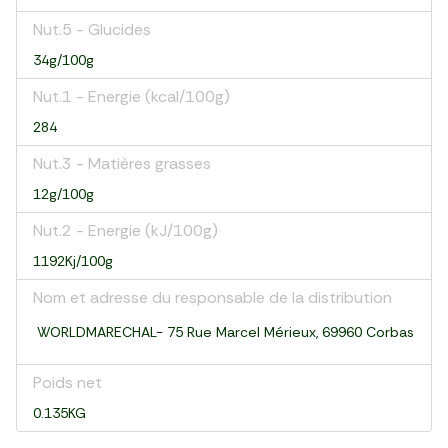
Nut.5 - Glucides
34g/100g
Nut.1 - Energie (kcal/100g)
284
Nut.3 - Matières grasses
12g/100g
Nut.2 - Energie (kJ/100g)
1192Kj/100g
Nom et adresse du responsable de la distribution
WORLDMARECHAL- 75 Rue Marcel Mérieux, 69960 Corbas
Poids net
0.135KG