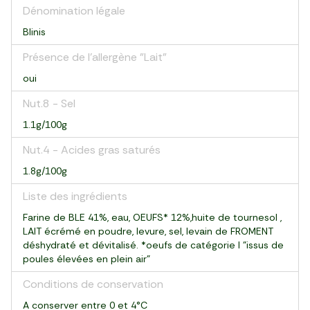
Dénomination légale
Blinis
Présence de l'allergène "Lait"
oui
Nut.8 - Sel
1.1g/100g
Nut.4 - Acides gras saturés
1.8g/100g
Liste des ingrédients
Farine de BLE 41%, eau, OEUFS* 12%,huite de tournesol ,
LAIT écrémé en poudre, levure, sel, levain de FROMENT
déshydraté et dévitalisé. *oeufs de catégorie I "issus de
poules élevées en plein air"
Conditions de conservation
A conserver entre 0 et 4°C