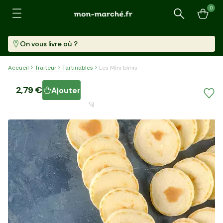
0
Recherche
On vous livre où ?
Accueil
Traiteur
Tartinables
Les Mini blinis
Les Mini blinis
2,79 €
Ajouter
30 Pièces (135 G)
20,67 €/kg