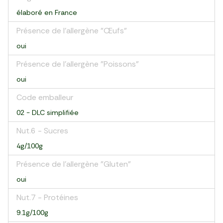
élaboré en France
Présence de l'allergène "Œufs"
oui
Présence de l'allergène "Poissons"
oui
Code emballeur
02 - DLC simplifiée
Nut.6 - Sucres
4g/100g
Présence de l'allergène "Gluten"
oui
Nut.7 - Protéines
9.1g/100g