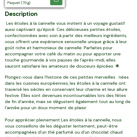
paquet (195 g)
paquet (250 g)
5 pièces (275 g)
paquet (200 g)
paquet (285 g)
paquet (250 g)
paquet (475 g)
paquet (300 g)
paquet (250 g)
paquet (70 g)
Description
Les étoiles à la cannelle vous invitent à un voyage gustatif
aussi captivant qu'épicé. Ces délicieuses petites étoiles,
confectionnées avec soin à partir des meilleurs ingrédients,
vous offrent une expérience sensorielle unique grâce à leur
goût riche et harmonieux de cannelle. Parfaites pour
accompagner votre café du matin ou pour apporter une
touche gourmande à vos pauses de l'après-midi, elles
sauront satisfaire les amateurs de douceurs épicées. 🌟
Plongez-vous dans l'histoire de ces petites merveilles : nées
dans les cuisines européennes, les étoiles à la cannelle ont
traversé les siècles en conservant leur charme et leur allure
festive. Elles sont devenues incontournables lors des fêtes
de fin d'année, mais se dégustent également tout au long de
l'année pour un doux moment de plaisir.
Pour apprécier pleinement Les étoiles à la cannelle, nous
vous conseillons de les déguster lentement, peut-être
accompagnées d'un thé parfumé ou d'un chocolat chaud