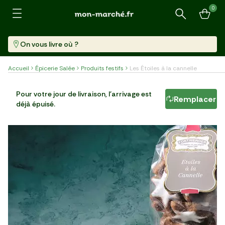
0
Recherche
On vous livre où ?
Accueil
Épicerie Salée
Produits festifs
Les Étoiles à la cannelle
Les Étoiles à la cannelle
Pour votre jour de livraison, l'arrivage est
Remplacer
déjà épuisé.
Paquet (200 G)
24,95 €/kg