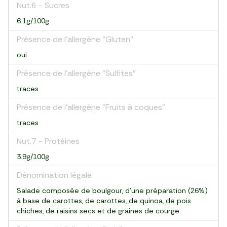
Nut.6 - Sucres
6.1g/100g
Présence de l'allergène "Gluten"
oui
Présence de l'allergène "Sulfites"
traces
Présence de l'allergène "Fruits à coques"
traces
Nut.7 - Protéines
3.9g/100g
Dénomination légale
Salade composée de boulgour, d’une préparation (26%)
à base de carottes, de carottes, de quinoa, de pois
chiches, de raisins secs et de graines de courge.