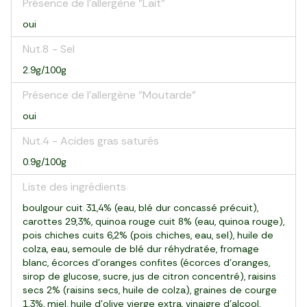
Présence de l'allergène "Lait"
oui
Nut.8 - Sel
2.9g/100g
Présence de l'allergène "Moutarde"
oui
Nut.4 - Acides gras saturés
0.9g/100g
Liste des ingrédients
boulgour cuit 31,4% (eau, blé dur concassé précuit),
carottes 29,3%, quinoa rouge cuit 8% (eau, quinoa rouge),
pois chiches cuits 6,2% (pois chiches, eau, sel), huile de
colza, eau, semoule de blé dur réhydratée, fromage
blanc, écorces d'oranges confites (écorces d'oranges,
sirop de glucose, sucre, jus de citron concentré), raisins
secs 2% (raisins secs, huile de colza), graines de courge
1,3%, miel, huile d’olive vierge extra, vinaigre d'alcool,