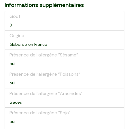
Informations supplémentaires
Goût
0
Origine
élaborée en France
Présence de l'allergène "Sésame"
oui
Présence de l'allergène "Poissons"
oui
Présence de l'allergène "Arachides"
traces
Présence de l'allergène "Soja"
oui