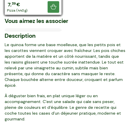
3
1
3
2
3
3
3
3
4
6
2
4
2
2
3
2
3
5
4
7
99
79
99
29
69
69
99
29
19
99
79
39
99
49
99
59
99
49
59
39
,
,
,
,
,
,
,
,
,
,
,
,
,
,
,
,
,
,
,
,
€
€
€
€
€
€
€
€
€
€
€
€
€
€
€
€
€
€
€
€
Les Olives dénoyautées
Les Graines germées de
Je découvre
Le Houmous
Le Fromage grec de vache
Les Graines de courge BIO
aux herbes
betteraves rouges HVE
barquette (400 g)
barquette (230 g)
barquette (160 g)
barquette (400 g)
barquette (200 g)
barquette (200 g)
barquette (160 g)
barquette (160 g)
barquette (200 g)
barquettes (800 g)
barquettes (230 g)
barquette (400 g)
barquette (400 g)
barquette (400 g)
barquette (400 g)
barquette (230 g)
barquette (160 g)
barquette (800 g)
2 pièces (300 g)
pizza (440 g)
Les Olives Bella di
La Menthe en pot HVE
Le Thé vert menthe
élaboré en France
Grèce
élaborées en France
France
Le Pain pita
Le Kit taboulé
Cerignola Crespi
Vous aimez les associer
France
poivrée
4,98 €/kg
12,97 €/kg
13,28 €/kg
16,45 €/kg
5,70 €/kg
25,93 €/kg
124,50 €/kg
9,95 €/kg
03/10
07/09
11/10
12/08
Prix Malin
-25%
Nouveau
1
3
2
3
2
2
3
2
2
5
99
89
39
29
99
99
89
49
49
97
Description
,
,
,
,
,
,
,
,
,
,
€
€
€
€
€
€
€
€
€
€
3,99 €
paquet (400 g)
pot (300 g)
pièce (180 g)
sachet (200 g)
20 sachets (20 g)
boîte (525 g)
barquette (150 g)
pot
barquette (20 g)
pot (600 g)
Le quinoa forme une base moelleuse, que les petits pois et
les carottes viennent croquer avec fraîcheur. Les pois chiches
apportent de la matière et un côté nourrissant, tandis que
les raisins glissent une touche sucrée inattendue. Le tout est
relevé par une vinaigrette au cumin, subtile mais bien
présente, qui donne du caractère sans masquer le reste.
Chaque bouchée alterne entre douceur, croquant et parfum
épicé.
À déguster bien frais, en plat unique léger ou en
accompagnement. C’est une salade qui cale sans peser,
pleine de couleurs et d’équilibre. Le genre de recette qui
coche toutes les cases d’un déjeuner pratique, moderne et
gourmand.