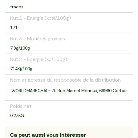
traces
Nut.1 - Energie (kcal/100g)
171
Nut.3 - Matières grasses
7.8g/100g
Nut.2 - Energie (kJ/100g)
714Kj/100g
Nom et adresse du responsable de la distribution
WORLDMARECHAL- 75 Rue Marcel Mérieux, 69960 Corbas
Poids net
0.23KG
Ca peut aussi vous intéresser