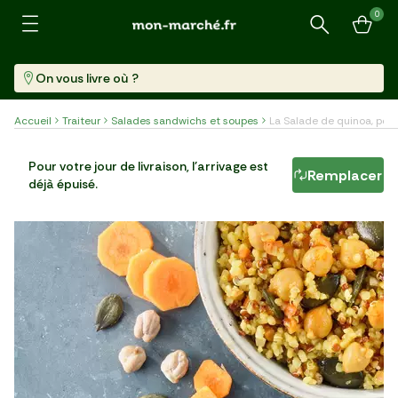
0
Recherche
On vous livre où ?
Accueil
Traiteur
Salades sandwichs et soupes
La Salade de quinoa, pois
La Salade de quinoa, pois et carottes
Pour votre jour de livraison, l'arrivage est
Remplacer
déjà épuisé.
Barquette (230 G)
23,13 €/kg