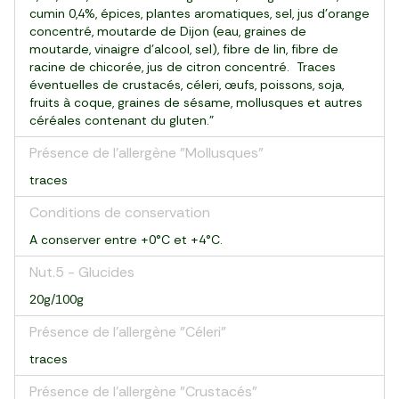
cumin 0,4%, épices, plantes aromatiques, sel, jus d’orange
concentré, moutarde de Dijon (eau, graines de
moutarde, vinaigre d'alcool, sel), fibre de lin, fibre de
racine de chicorée, jus de citron concentré. Traces
éventuelles de crustacés, céleri, œufs, poissons, soja,
fruits à coque, graines de sésame, mollusques et autres
céréales contenant du gluten."
Présence de l'allergène "Mollusques"
traces
Conditions de conservation
A conserver entre +0°C et +4°C.
Nut.5 - Glucides
20g/100g
Présence de l'allergène "Céleri"
traces
Présence de l'allergène "Crustacés"