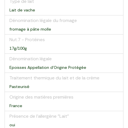
Type de lait
Lait de vache
Dénomination légale du fromage
fromage à pâte molle
Nut.7 - Protéines
17g/100g
Dénomination légale
Epoisses Appellation d'Origine Protégée
Traitement thermique du lait et de la crème
Pasteurisé
Origine des matières premières
France
Présence de l'allergène "Lait"
oui