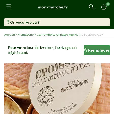
0
Recherche
On vous livre où ?
Accueil
Fromagerie
Camemberts et pâtes molles
L'Epoisses AOP
L'Epoisses AOP
Pour votre jour de livraison, l'arrivage est
Remplacer
déjà épuisé.
Pièce (250 G)
35,96 €/kg