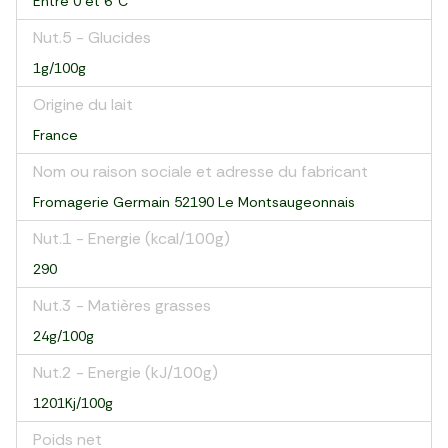
Entre 0 et 6°C
Nut.5 - Glucides
1g/100g
Origine du lait
France
Nom ou raison sociale et adresse du fabricant
Fromagerie Germain 52190 Le Montsaugeonnais
Nut.1 - Energie (kcal/100g)
290
Nut.3 - Matières grasses
24g/100g
Nut.2 - Energie (kJ/100g)
1201Kj/100g
Poids net