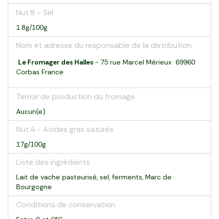
Nut.8 - Sel
1.8g/100g
Nom et adresse du responsable de la distribution
Le Fromager des Halles
- 75 rue Marcel Mérieux 69960
Corbas France
Terroir de production du fromage
Aucun(e)
Nut.4 - Acides gras saturés
17g/100g
Liste des ingrédients
Lait de vache pasteurisé, sel, ferments, Marc de
Bourgogne
Conditions de conservation