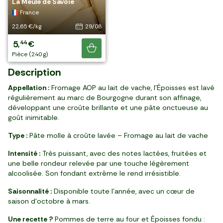
Le Munster AOP
Le Carré lavé
Les Cabécous du Périgord
Saulnois
La Meule de Savoie
a plus, il y en a
Belgique
France
France
France
France
encore !
24,95 €/kg
16,95 €/kg
33,24 €/kg
16,91 €/kg
22,65 €/kg
24/08
31/08
29/08
22/08
29/08
5
3
3
3
5
49
39
49
89
44
,
,
,
,
,
€
€
€
€
€
Je découvre
pièce (220 g)
pièce (200 g)
3 pièces (105 g)
pièce (230 g)
pièce (240 g)
Description
Appellation :
Fromage AOP au lait de vache, l’Époisses est lavé
régulièrement au marc de Bourgogne durant son affinage,
développant une croûte brillante et une pâte onctueuse au
goût inimitable.
Type :
Pâte molle à croûte lavée – Fromage au lait de vache
Intensité :
Très puissant, avec des notes lactées, fruitées et
une belle rondeur relevée par une touche légèrement
alcoolisée. Son fondant extrême le rend irrésistible.
Saisonnalité :
Disponible toute l’année, avec un cœur de
saison d’octobre à mars.
Une recette ?
Pommes de terre au four et Époisses fondu :