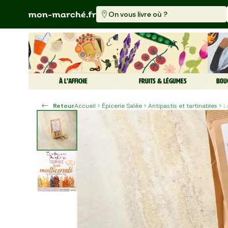
On vous livre où ?
À L'AFFICHE
FRUITS & LÉGUMES
BOU
Retour
Accueil
Épicerie Salée
Antipastis et tartinables