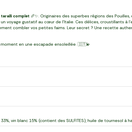
s taralli complet
🥖✨. Originaires des superbes régions des Pouilles, 
n voyage gustatif au cœur de l’Italie. Ces délices, croustillants à l'
ement combler vos petites faims. Leur secret ? Une recette authe
e moment en une escapade ensoleillée. 🇮🇹💫
3%, vin blanc 15% (contient des SULFITES), huile de tournesol à haut