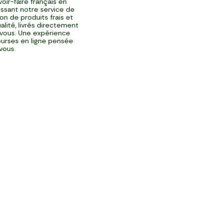
voir-faire français en
issant notre service de
ison de produits frais et
alité, livrés directement
vous. Une expérience
urses en ligne pensée
vous.