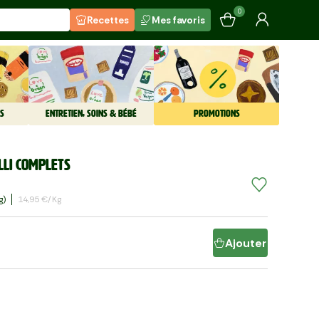
0
Recettes
Mes favoris
S
ENTRETIEN, SOINS & BÉBÉ
PROMOTIONS
lli complets
G)
14,95 €/kg
Ajouter