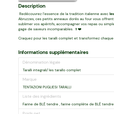
Description
Redécouvrez l'essence de la tradition italienne avec
le
Abruzzes, ces petits anneaux dorés au four vous offrent u
sublimer vos apéritifs, accompagner vos repas ou simpl
gage de saveurs incomparables. 🍷❤️
Craquez pour les taralli complet et transformez chaqu
Informations supplémentaires
Dénomination légale
Taralli integrali/ les tarallo complet
Marque
TENTAZIONI PUGLIESI TARALLI
Liste des ingrédients
Farine de BLÉ tendre , farine complète de BLÉ tendre 3
Poids net