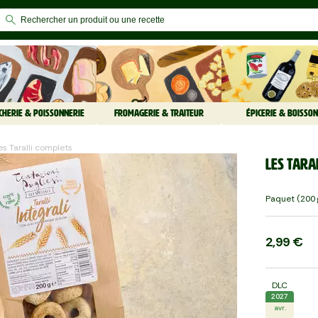
CHERIE & POISSONNERIE
FROMAGERIE & TRAITEUR
ÉPICERIE & BOISSON
Les Taralli complets
Les Tara
Paquet (200 
2,99 €
DLC
2027
avr.