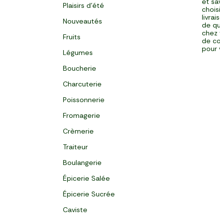
et sa
Plaisirs d'été
chois
livra
Nouveautés
de qu
chez 
Fruits
de co
pour 
Légumes
Boucherie
Charcuterie
Poissonnerie
Fromagerie
Crèmerie
Traiteur
Boulangerie
Épicerie Salée
Épicerie Sucrée
Caviste