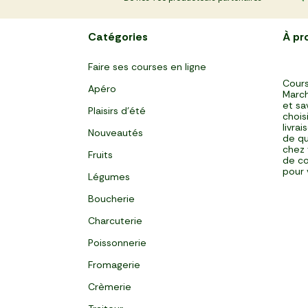
Catégories
À pr
Faire ses courses en ligne
Cours
Apéro
March
et sa
Plaisirs d'été
chois
livra
Nouveautés
de qu
chez 
Fruits
de co
pour 
Légumes
Boucherie
Charcuterie
Poissonnerie
Fromagerie
Crèmerie