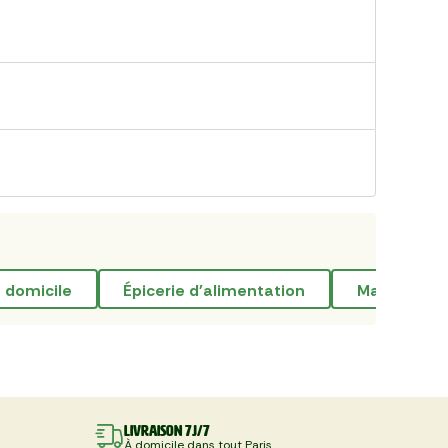
 à domicile
épicerie d'alimentation
marché pu
Livraison 7J/7
À domicile dans tout Paris