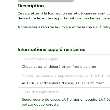
Description
Ces sucettes, à la fois mignonnes et délicieuses, sont c
dessert de fête. Elles apporteront une touche festive 
À conserver à l’abri de la lumière et de la chaleur. À r
Informations supplémentaires
Dénomination légale
Chocolat au lait décoré et confiserie colorée
Nom et adresse du responsable de la distribution
AGIDRA- 16 r Nicephore Niepce, 69800 Saint Priest
Liste des ingrédients
Sucre, beurre de cacao, LAIT entier en poudre, LAIT é
patate douce, carotte.