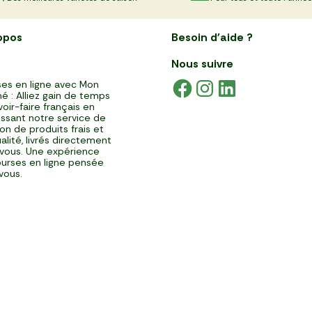
opos
Besoin d'aide ?
Nous suivre
es en ligne avec Mon
é : Alliez gain de temps
voir-faire français en
issant notre service de
ison de produits frais et
alité, livrés directement
vous. Une expérience
urses en ligne pensée
vous.