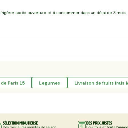
 réfrigérer après ouverture et à consommer dans un délai de 3 mois.
 de Paris 15
legumes
livraison de fruits frais
Sélection minutieuse
Des prix justes
Des meilleures variétés de saison
Pour tous et toute l'année