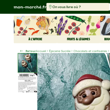
On vous livre où ?
À L'AFFICHE
FRUITS & LÉGUMES
BOU
Retour
Accueil
Épicerie Sucrée
Chocolats et confiseries