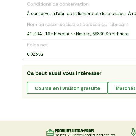
Conditions de conservation
À conserver à l’abri de la lumière et de la chaleur. À
Nom ou raison sociale et adresse du fabricant
AGIDRA- 16 r Nicephore Niepce, 69800 Saint Priest
Poids net
0.025KG
Ca peut aussi vous intéresser
course en livraison gratuite
marchés
Produits ultra-frais
De nos 700 producteurs partenaires