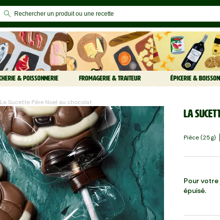
CHERIE & POISSONNERIE
FROMAGERIE & TRAITEUR
ÉPICERIE & BOISSON
La Sucette Père Noel au chocolat
La Sucet
Pièce (25 G)
Pour votre j
épuisé.