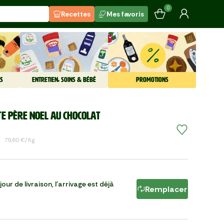
0
Recettes
Mes favoris
S
ENTRETIEN, SOINS & BÉBÉ
PROMOTIONS
te Père Noel au chocolat
79,60 €/kg
our de livraison, l'arrivage est déjà
Remplacer