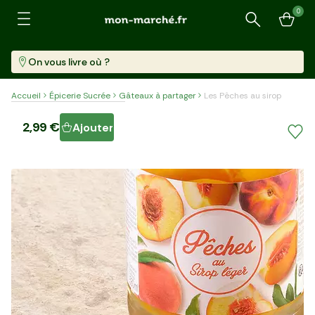
0
Recherche
On vous livre où ?
Accueil
Épicerie Sucrée
Gâteaux à partager
Les Pêches au sirop
Les Pêches au sirop
2,99 €
Ajouter
Pot (310 G)
9,65 €/kg