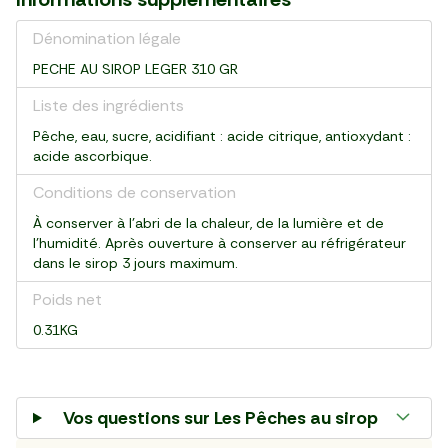
pièce (250 g)
pack de 8 (1 kg)
bouteille (250 ml)
bouteille (250 g)
bouteille (1 l)
paquet (320 g)
bouteille (250 ml)
pot (350 g)
paquet (800 g)
paquet (500 g)
pot (150 g)
pièce (400 g)
bouteille (1 l)
Dénomination légale
PECHE AU SIROP LEGER 310 GR
Liste des ingrédients
Pêche, eau, sucre, acidifiant : acide citrique, antioxydant :
acide ascorbique.
Conditions de conservation
À conserver à l'abri de la chaleur, de la lumière et de
l'humidité. Après ouverture à conserver au réfrigérateur
dans le sirop 3 jours maximum.
Poids net
0.31KG
Vos questions sur
Les Pêches au sirop