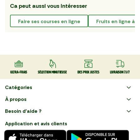
Ca peut aussi vous intéresser
faire ses courses en ligne
Fruits en ligne à
Ultra-frais
Sélection minutieuse
Des prix justes
Livraison 7J/7
Catégories
Faire ses courses en ligne
À propos
Apéro
Besoin d'aide ?
Courses en ligne avec Mon
Plaisirs d'été
Nous suivre
Marché : Alliez gain de temps
Application et avis clients
et savoir-faire français en
Nouveautés
choisissant notre service de
livraison de produits frais et
Fruits