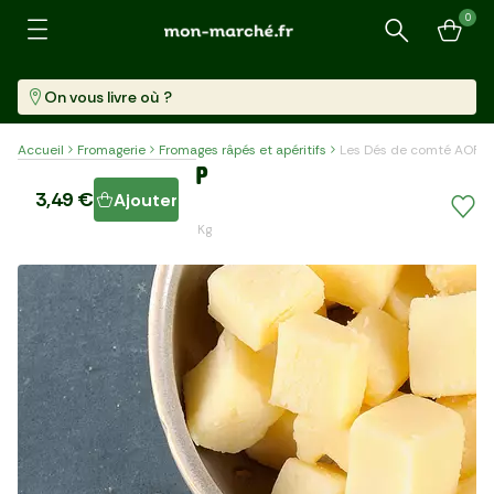
0
Recherche
On vous livre où ?
Accueil
Fromagerie
Fromages râpés et apéritifs
Les Dés de comté AOP
Les Dés de comté AOP
3,49 €
Ajouter
Barquette (100 G)
34,90 €/kg