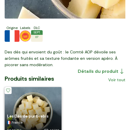
Origine
Labels
DLC
SEPT.
07
Des dés qui envoient du goût : le Comté AOP dévoile ses
arômes fruités et sa texture fondante en version apéro. À
picorer sans modération.
Détails du produit
Produits similaires
Voir tout
Prix Malin
Les Dés de fromage
quand il n'y en
Les Dés de mimolette
marinés au thym, origan et
affinée
romarin
Les Dés de gouda au cumin
Les Dés de pur brebis
a plus, il y en a
Belgique
France
France
France
encore !