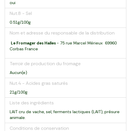
oui
Nut.8 - Sel
0.51g/100g
Nom et adresse du responsable de la distribution
Le Fromager des Halles
- 75 rue Marcel Mérieux 69960
Corbas France
Terroir de production du fromage
Aucun(e)
Nut.4 - Acides gras saturés
21g/100g
Liste des ingrédients
LAIT cru de vache, sel, ferments lactiques (LAIT), présure
animale.
Conditions de conservation