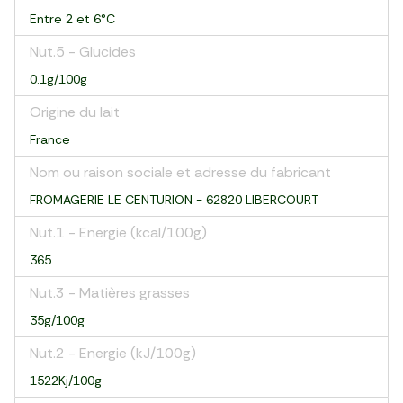
Entre 2 et 6°C
Nut.5 - Glucides
0.1g/100g
Origine du lait
France
Nom ou raison sociale et adresse du fabricant
FROMAGERIE LE CENTURION - 62820 LIBERCOURT
Nut.1 - Energie (kcal/100g)
365
Nut.3 - Matières grasses
35g/100g
Nut.2 - Energie (kJ/100g)
1522Kj/100g