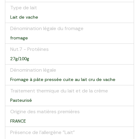
Type de lait
Lait de vache
Dénomination légale du fromage
fromage
Nut.7 - Protéines
27g/100g
Dénomination légale
Fromage à pâte pressée cuite au lait cru de vache
Traitement thermique du lait et de la crème
Pasteurisé
Origine des matières premières
FRANCE
Présence de l'allergène "Lait"