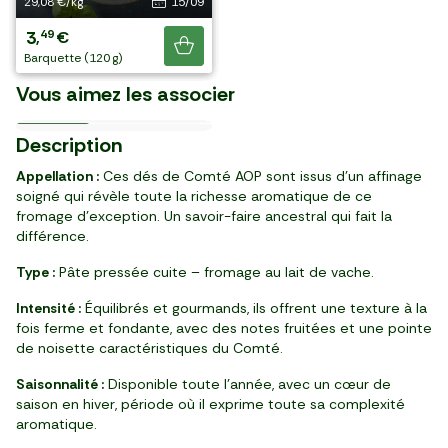
28,25 €/kg
27,62 €/kg
23,25 €/kg
29,08 €/kg
05/10
14/09
29/09
15/09
Les Gourdes de compotes
3
3
2
3
39
59
79
49
,
,
,
,
€
€
€
€
Le Vin rouge Les Petits
Les Compotes poires et
La Pomme de terre
de pommes, poires,
Je découvre
Vignerons Pays d'Oc IGP
vanille
grenaille non lavée BIO
pêches BIO
barquette (120 g)
pièce (130 g)
barquette (120 g)
barquette (120 g)
La Confiture de framboise
Les Noix de cajou
2024
élaboré en France
France
France
Willamette
Le Miel de fleurs
naturelles
Vous aimez les associer
10,13 €/kg
13,16 €/kg
23,92 €/kg
9,48 €/kg
5,32 €/kg
11,08 €/kg
le 2ème à -50%
le 2ème à -50%
BIO
Dès 6 mois
Languedoc
5
3
3
2
3
3
3
99
19
29
99
79
99
99
Description
,
,
,
,
,
,
,
€
€
€
€
€
€
€
bouteille (750ml)
pot (315 g)
pot (250 g)
sachet (125 g)
pack de 4 (400 g)
sachet (750 g)
pack de 4 (360 g)
Appellation :
Ces dés de Comté AOP sont issus d’un affinage
soigné qui révèle toute la richesse aromatique de ce
fromage d’exception. Un savoir-faire ancestral qui fait la
différence.
Type :
Pâte pressée cuite – fromage au lait de vache.
Intensité :
Équilibrés et gourmands, ils offrent une texture à la
fois ferme et fondante, avec des notes fruitées et une pointe
de noisette caractéristiques du Comté.
Saisonnalité :
Disponible toute l’année, avec un cœur de
saison en hiver, période où il exprime toute sa complexité
aromatique.