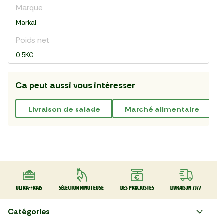
Marque
Markal
Poids net
0.5KG
Ca peut aussi vous intéresser
livraison de salade
marché alimentaire
Ultra-frais
Sélection minutieuse
Des prix justes
Livraison 7J/7
Catégories