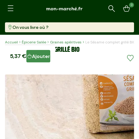
0
Recherche
On vous livre où ?
Accueil
Épicerie Salée
Graines apéritives
Le Sésame complet grillé BIO
Le Sésame complet grillé BIO
5,37 €
Ajouter
Sachet (500 G)
10,74 €/kg