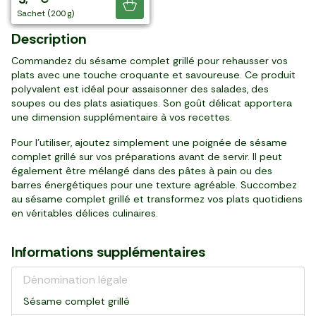
Je découvre
sachet (250 g)
pot (94 g)
pot (94 g)
sachet (500 g)
sachet (500 g)
sachet (250 g)
sachet (200 g)
Description
Commandez du sésame complet grillé pour rehausser vos
plats avec une touche croquante et savoureuse. Ce produit
polyvalent est idéal pour assaisonner des salades, des
soupes ou des plats asiatiques. Son goût délicat apportera
une dimension supplémentaire à vos recettes.
Pour l'utiliser, ajoutez simplement une poignée de sésame
complet grillé sur vos préparations avant de servir. Il peut
également être mélangé dans des pâtes à pain ou des
barres énergétiques pour une texture agréable. Succombez
au sésame complet grillé et transformez vos plats quotidiens
en véritables délices culinaires.
Informations supplémentaires
Dénomination légale
Sésame complet grillé