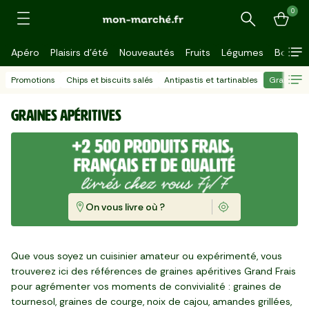
0
Recherche
Apéro
Plaisirs d'été
Nouveautés
Fruits
Légumes
Bouche
Promotions
Chips et biscuits salés
Antipastis et tartinables
Graines ap
Graines apéritives
On vous livre où ?
Que vous soyez un cuisinier amateur ou expérimenté, vous
trouverez ici des références de graines apéritives Grand Frais
pour agrémenter vos moments de convivialité : graines de
Les Cacahuètes grillées
Les Amandes décortiquées
Les Noix de cajou
Les Noix de cajou grillées
Les Noix de cajou grillées sel
Les Noix de cajou grillées
Les Amandes grillées salées
tournesol, graines de courge, noix de cajou, amandes grillées,
salées BIO
BIO
Les Noix de cajou grillées
Les Noix de cajou grillées
Le Mélange Tonus XL
aromatisées au curry XL