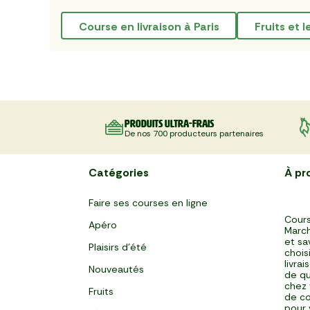
course en livraison à Paris
fruits et
Produits ultra-frais
De nos 700 producteurs partenaires
Catégories
À pr
Faire ses courses en ligne
Cours
Apéro
March
et sa
Plaisirs d'été
chois
livra
Nouveautés
de qu
chez 
Fruits
de co
pour 