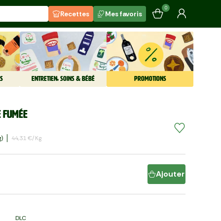
0
Recettes
Mes favoris
S
ENTRETIEN, SOINS & BÉBÉ
PROMOTIONS
e fumée
G)
44,31 €/kg
Ajouter
DLC