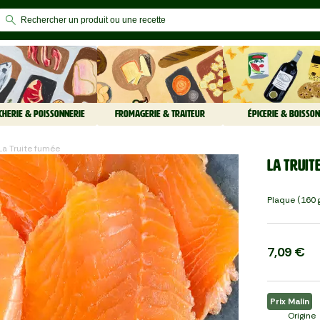
CHERIE & POISSONNERIE
FROMAGERIE & TRAITEUR
ÉPICERIE & BOISSON
La Truite fumée
La Truit
Plaque (160 
7,09 €
Prix Malin
Origine