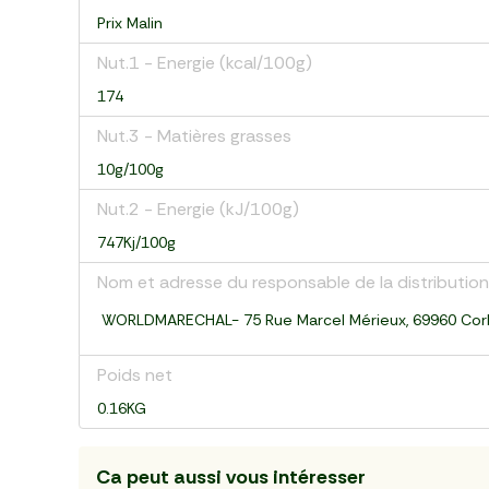
Prix Malin
Nut.1 - Energie (kcal/100g)
174
Nut.3 - Matières grasses
10g/100g
Nut.2 - Energie (kJ/100g)
747Kj/100g
Nom et adresse du responsable de la distribution
WORLDMARECHAL- 75 Rue Marcel Mérieux, 69960 Cor
Poids net
0.16KG
Ca peut aussi vous intéresser