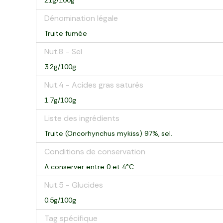
21g/100g
Dénomination légale
Truite fumée
Nut.8 - Sel
3.2g/100g
Nut.4 - Acides gras saturés
1.7g/100g
Liste des ingrédients
Truite (Oncorhynchus mykiss) 97%, sel.
Conditions de conservation
A conserver entre 0 et 4°C
Nut.5 - Glucides
0.5g/100g
Tag spécifique