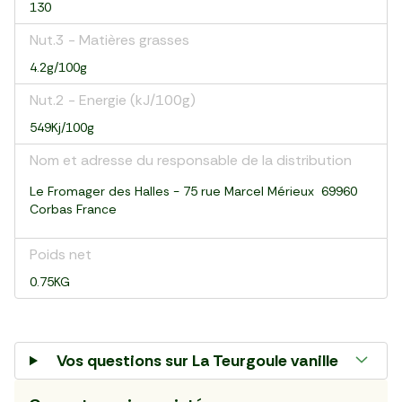
130
Nut.3 - Matières grasses
4.2g/100g
Nut.2 - Energie (kJ/100g)
549Kj/100g
Nom et adresse du responsable de la distribution
Le Fromager des Halles - 75 rue Marcel Mérieux 69960
Corbas France
Poids net
0.75KG
Vos questions sur
La Teurgoule vanille