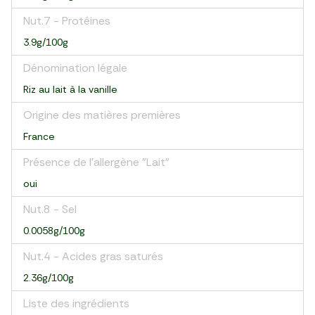
Nut.7 - Protéines
3.9g/100g
Dénomination légale
Riz au lait à la vanille
Origine des matières premières
France
Présence de l'allergène "Lait"
oui
Nut.8 - Sel
0.0058g/100g
Nut.4 - Acides gras saturés
2.36g/100g
Liste des ingrédients