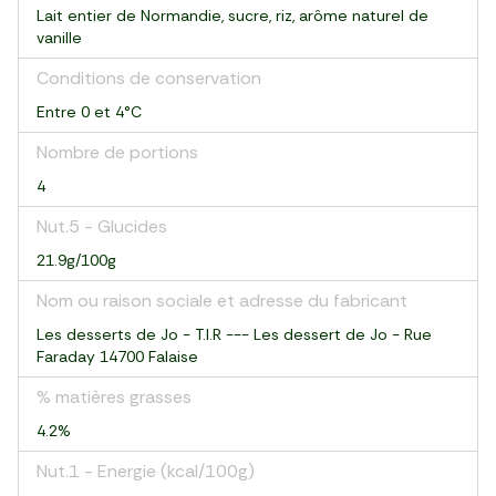
Lait entier de Normandie, sucre, riz, arôme naturel de
vanille
Conditions de conservation
Entre 0 et 4°C
Nombre de portions
4
Nut.5 - Glucides
21.9g/100g
Nom ou raison sociale et adresse du fabricant
Les desserts de Jo - T.I.R --- Les dessert de Jo - Rue
Faraday 14700 Falaise
% matières grasses
4.2%
Nut.1 - Energie (kcal/100g)