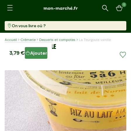
0
Recherche
On vous livre où ?
Accueil
Crèmerie
Desserts et compotes
La Teurgoule vanille
La Teurgoule vanille
3,79 €
Ajouter
Pot (750 G)
5,05 €/kg