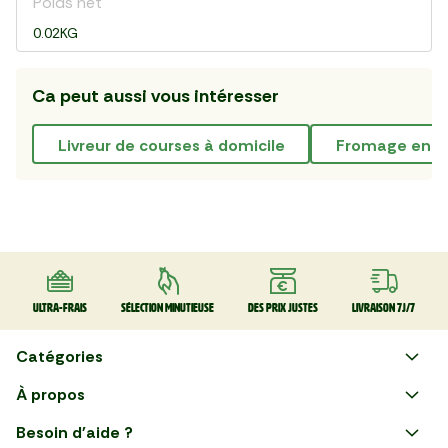
Poids net
0.02KG
Ca peut aussi vous intéresser
livreur de courses à domicile
fromage en l
Ultra-frais
Sélection minutieuse
Des prix justes
Livraison 7J/7
Catégories
Faire ses courses en ligne
À propos
Apéro
Besoin d'aide ?
Courses en ligne avec Mon