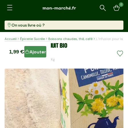
0
Recherche
On vous livre où ?
Accueil
Épicerie Sucrée
Boissons chaudes, thé, café
L'Infusion pour la nu
L'Infusion pour la nuit BIO
1,99 €
Ajouter
20 Sachets (20 G)
99,50 €/kg