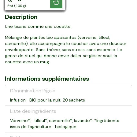
Je découvre
17 sachets (30 g)
20 sachets (30 g)
20 sachets (30 g)
20 sachets (32 g)
20 pièces (40 g)
17 sachets (37 g)
17 sachets (37 g)
17 sachets (32 g)
20 sachets (30 g)
20 sachets (30 g)
17 sachets (30 g)
25 sachets (50 g)
boite (125 g)
boite (100 g)
20 sachets (20 g)
boite (400 g)
50 sachets (100 g)
boite (250 g)
pot (100 g)
Description
Une tisane comme une couette.
Mélange de plantes bio apaisantes (verveine, tilleul,
camomille), elle accompagne le coucher avec une douceur
enveloppante. Sans théine, sans stress, sans insomnie. Le
genre de rituel qui donne envie daller se glisser sous la
couette avec un mug.
Informations supplémentaires
Dénomination légale
Infusion BIO pour la nuit; 20 sachets
Liste des ingrédients
Verveine*, tilleul*, camomille*, lavande*. *Ingrédients
issus de l’agriculture biologique.