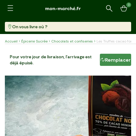
0
Recherche
On vous livre où ?
Accueil
Épicerie Sucrée
Chocolats et confiseries
Les Truffes cacao fond
Les Truffes cacao fondant BIO
Pour votre jour de livraison, l'arrivage est
Remplacer
déjà épuisé.
Paquet (125 G)
59,92 €/kg