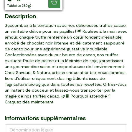
Je découvre
tablette (80 g)
tablette (100 g)
tablette (100 g)
tablette (100 g)
tablette (100 g)
tablette (80 g)
tablette (100 g)
tablette (100 g)
tablette (80 g)
sachet (50 g)
Description
Succombez à la tentation avec nos délicieuses truffes cacao,
un véritable délice pour les papilles ! 🌟 Roulées à la main avec
amour, chaque truffe renferme un cœur fondant irrésistible,
enrobé de chocolat noir intense et délicatement saupoudré
de cacao pour une expérience gustative inoubliable.
Confectionnées avec du pur beurre de cacao, nos truffes
excluent l'huile de palme et la lécithine de soja, garantissant
une gourmandise saine et respectueuse de l'environnement.
Chez Saveurs & Nature, artisan chocolatier bio, nous sommes
fiers d'utiliser uniquement des ingrédients issus de
l'agriculture biologique dans toutes nos recettes. Offrez-vous
un instant de douceur et laissez-vous transporter par la
magie de nos truffes cacao. 🌿🍫 Pourquoi attendre ?
Craquez dès maintenant
Informations supplémentaires
Dénomination légale