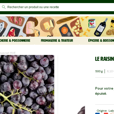
CHERIE & POISSONNERIE
FROMAGERIE & TRAITEUR
ÉPICERIE & BOISSON
 muscat HVE
Le Raisi
500 G
6,10
Pour votre j
épuisé.
Origine
Lab