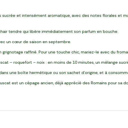
rès sucrée et intensément aromatique, avec des notes florales et 
 chair tendre qui libère immédiatement son parfum en bouche.
avec un cœur de saison en septembre.
 grignotage raffiné. Pour une touche chic, mariez-le avec du fromag
at – roquefort – noix : en moins de 10 minutes, un mélange sucré
 dans une boîte hermétique ou son sachet d’origine, et à consomm
Muscat est un cépage ancien, déjà apprécié des Romains pour sa do