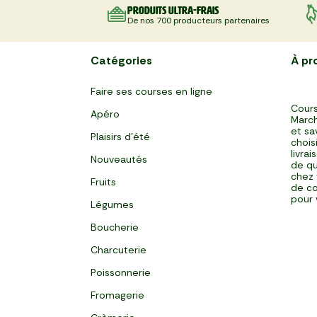
Produits ultra-frais
De nos 700 producteurs partenaires
Catégories
À pr
Faire ses courses en ligne
Cours
Apéro
March
et sa
Plaisirs d'été
chois
livra
Nouveautés
de qu
chez 
Fruits
de co
pour 
Légumes
Boucherie
Charcuterie
Poissonnerie
Fromagerie