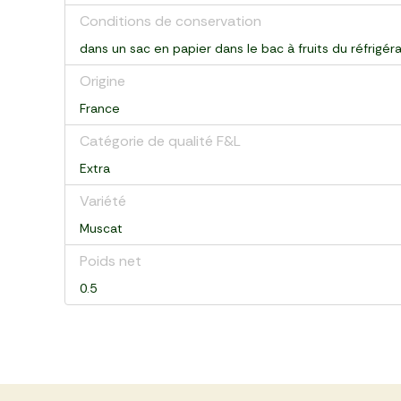
Conditions de conservation
dans un sac en papier dans le bac à fruits du réfrigéra
Origine
France
Catégorie de qualité F&L
Extra
Variété
Muscat
Poids net
0.5