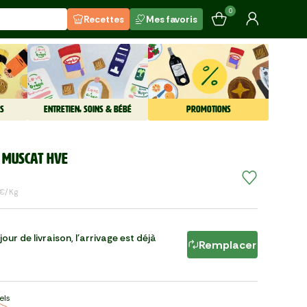
0
Recettes
Mes favoris
S
ENTRETIEN, SOINS & BÉBÉ
PROMOTIONS
n muscat HVE
 €/kg
our de livraison, l'arrivage est déjà
Remplacer
els