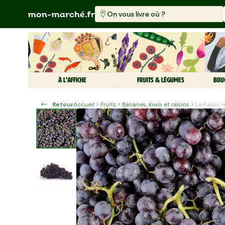
On vous livre où ?
À L'AFFICHE
FRUITS & LÉGUMES
BOU
Retour
Accueil
Fruits
Bananes, kiwis et raisins
Le Raisin