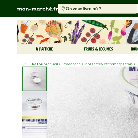
On vous livre où ?
À L'AFFICHE
FRUITS & LÉGUMES
BOU
Retour
Accueil
Fromagerie
Mozzarella et fromages frais