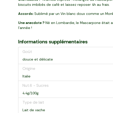
biscuits imbibés de café et laissez reposer 4h au frais.
Accords:
Sublimé par un Vin blanc doux comme un Monbazi
Une anecdote ?
Né en Lombardie, le Mascarpone était aut
l’année !
Informations supplémentaires
Goût
douce et délicate
Origine
Italie
Nut.6 - Sucres
4.4g/100g
Type de lait
Lait de vache