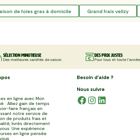
vraison de foies gras à domicile
grand frais velizy
Sélection minutieuse
Des prix justes
Des meilleures variétés de saison
Pour tous et toute l'année
opos
Besoin d'aide ?
Nous suivre
es en ligne avec Mon
é : Alliez gain de temps
voir-faire français en
issant notre service de
ison de produits frais et
alité, livrés directement
vous. Une expérience
urses en ligne pensée
vous.