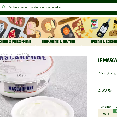
CHERIE & POISSONNERIE
FROMAGERIE & TRAITEUR
ÉPICERIE & BOISSON
Le Mascarpone 250g
Le Masc
Pièce (250 G)
3,69 €
Origine
S
Italie