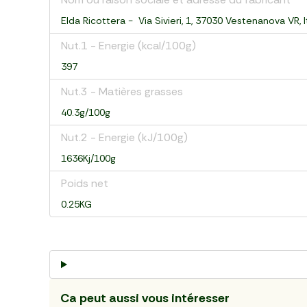
Elda Ricottera - Via Sivieri, 1, 37030 Vestenanova VR, I
Nut.1 - Energie (kcal/100g)
397
Nut.3 - Matières grasses
40.3g/100g
Nut.2 - Energie (kJ/100g)
1636Kj/100g
Poids net
0.25KG
Ca peut aussi vous intéresser