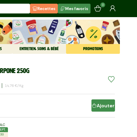
0
Recettes
Mes favoris
S
ENTRETIEN, SOINS & BÉBÉ
PROMOTIONS
arpone 250g
14,76 €/kg
Ajouter
DLC
EPT.
30