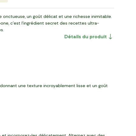
 onctueuse, un goût délicat et une richesse inimitable.
ne, c’est l’ingrédient secret des recettes ultra-
s.
Détails du produit
i donnant une texture incroyablement lisse et un goût
 et incorporez-les délicatement. Alternez avec des