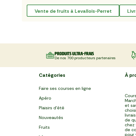
Vente de fruits à Levallois-Perret
li
Produits ultra-frais
De nos 700 producteurs partenaires
Catégories
À pr
Faire ses courses en ligne
Cours
Apéro
March
et sa
Plaisirs d'été
chois
livra
Nouveautés
de qu
chez 
Fruits
de co
pour 