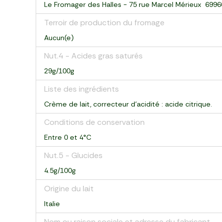
Le Fromager des Halles - 75 rue Marcel Mérieux 699
Terroir de production du fromage
Aucun(e)
Nut.4 - Acides gras saturés
29g/100g
Liste des ingrédients
Crème de lait, correcteur d’acidité : acide citrique.
Conditions de conservation
Entre 0 et 4°C
Nut.5 - Glucides
4.5g/100g
Origine du lait
Italie
Nom ou raison sociale et adresse du fabricant