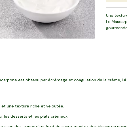
Une texture
Le Mascarpo
gourmande
Mascarpone est obtenu par écrémage et coagulation de la crème, lu
et une texture riche et veloutée.
r les desserts et les plats crémeux.
e avec des jaunes d'œufs et du sucre, montez des blancs en neige