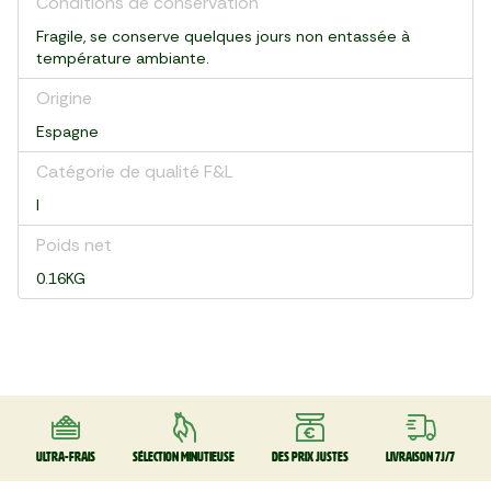
Conditions de conservation
Fragile, se conserve quelques jours non entassée à
température ambiante.
Origine
Espagne
Catégorie de qualité F&L
I
Poids net
0.16KG
Ultra-frais
Sélection minutieuse
Des prix justes
Livraison 7J/7