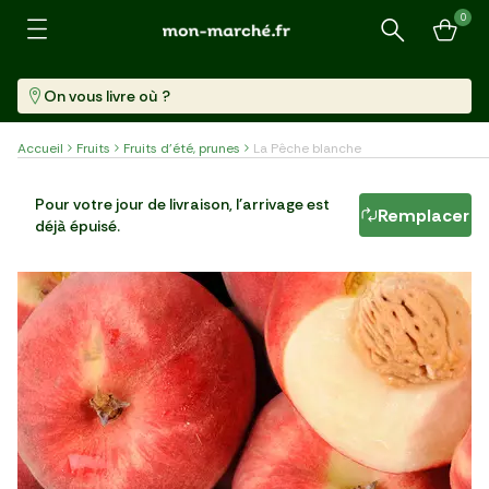
0
Recherche
On vous livre où ?
Accueil
Fruits
Fruits d'été, prunes
La Pêche blanche
La Pêche blanche
Pour votre jour de livraison, l'arrivage est
Remplacer
déjà épuisé.
Par 4 (640 G)
4,99 €/kg