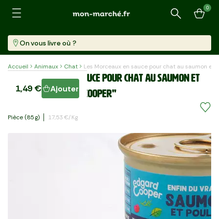
0
Recherche
On vous livre où ?
Accueil
Animaux
Chat
Les Morceaux en sauce pour chat au saumon et 
Les Morceaux en sauce pour chat au saumon et
1,49 €
Ajouter
poulet "Edgard & Cooper"
Pièce (85 G)
17,53 €/kg