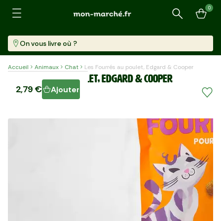
0
Recherche
On vous livre où ?
Accueil
Animaux
Chat
Les Fourrés au poulet, Edgard & Cooper
Les Fourrés au poulet, Edgard & Cooper
2,79 €
Ajouter
Pièce (60 G)
46,50 €/kg