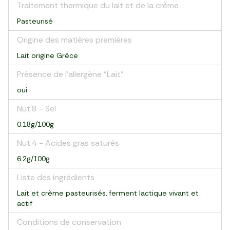
Traitement thermique du lait et de la crème
Pasteurisé
Origine des matières premières
Lait origine Grèce
Présence de l'allergène "Lait"
oui
Nut.8 - Sel
0.18g/100g
Nut.4 - Acides gras saturés
6.2g/100g
Liste des ingrédients
Lait et crème pasteurisés, ferment lactique vivant et
actif
Conditions de conservation