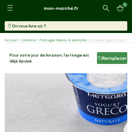
0
Recherche
On vous livre où ?
Accueil
Crèmerie
Fromages blancs & assimilés
Le Yaourt grec nature 10
Le Yaourt grec nature 10%
Pour votre jour de livraison, l'arrivage est
Remplacer
déjà épuisé.
Pot (150 G)
10,60 €/kg