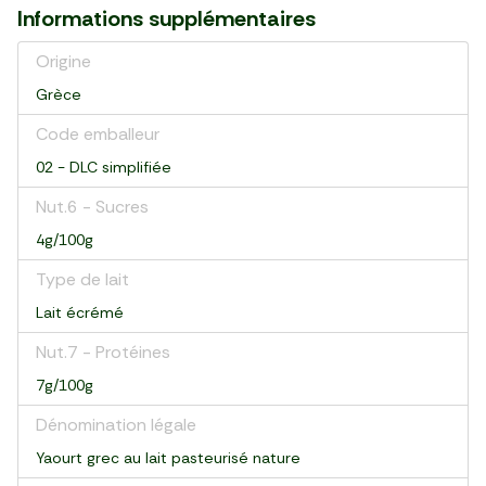
Informations supplémentaires
Origine
Grèce
Code emballeur
02 - DLC simplifiée
Nut.6 - Sucres
4g/100g
Type de lait
Lait écrémé
Nut.7 - Protéines
7g/100g
Dénomination légale
Yaourt grec au lait pasteurisé nature