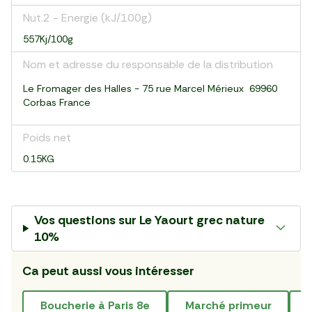
Nut.2 - Energie (kJ/100g)
557Kj/100g
Nom et adresse du responsable de la distribution
Le Fromager des Halles - 75 rue Marcel Mérieux 69960
Corbas France
Poids net
0.15KG
Vos questions sur
Le Yaourt grec nature
10%
Ca peut aussi vous intéresser
boucherie à Paris 8e
marché primeur