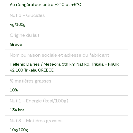
Au réfrigérateur entre +2°C et +6°C
Nut.5 - Glucides
4g/100g
Origine du lait
Grèce
Nom ou raison sociale et adresse du fabricant
Hellenic Dairies / Meteora 5th km Nat.Rd. Trikala - PiliGR
42 100 Trikala, GREECE
% matières grasses
10%
Nut.1 - Energie (kcal/100g)
134 kcal
Nut.3 - Matières grasses
10g/100g