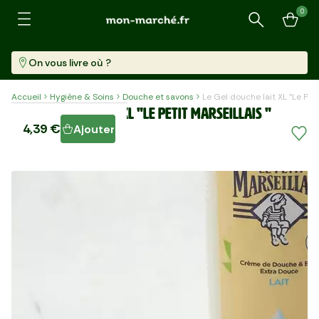
0
Recherche
On vous livre où ?
Accueil
Hygiène & Soins
Douche et savons
Le Gel douche lait XL "Le Peti
Le Gel douche lait XL "Le Petit Marseillais "
4,39 €
Ajouter
Pièce (650 Ml)
6,75 €/l