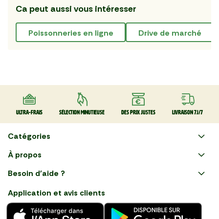
Ca peut aussi vous intéresser
poissonneries en ligne
drive de marché
Ultra-frais
Sélection minutieuse
Des prix justes
Livraison 7J/7
Catégories
Faire ses courses en ligne
À propos
Apéro
Besoin d'aide ?
Courses en ligne avec Mon
Plaisirs d'été
Nous suivre
Marché : Alliez gain de temps
Application et avis clients
et savoir-faire français en
Nouveautés
choisissant notre service de
livraison de produits frais et
Fruits