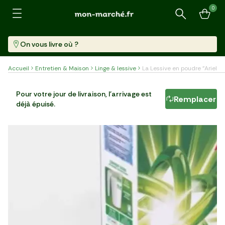
0
Recherche
On vous livre où ?
Accueil
Entretien & Maison
Linge & lessive
La Lessive en poudre "Ariel"
La Lessive en poudre "Ariel"
Pour votre jour de livraison, l'arrivage est
Remplacer
déjà épuisé.
Pièce (2,535 L)
7,89 €/l