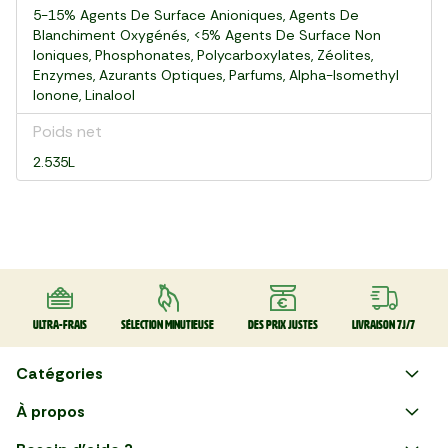
5-15% Agents De Surface Anioniques, Agents De
Blanchiment Oxygénés, <5% Agents De Surface Non
Ioniques, Phosphonates, Polycarboxylates, Zéolites,
Enzymes, Azurants Optiques, Parfums, Alpha-Isomethyl
Ionone, Linalool
Poids net
2.535L
Ultra-frais
Sélection minutieuse
Des prix justes
Livraison 7J/7
Catégories
Faire ses courses en ligne
À propos
Apéro