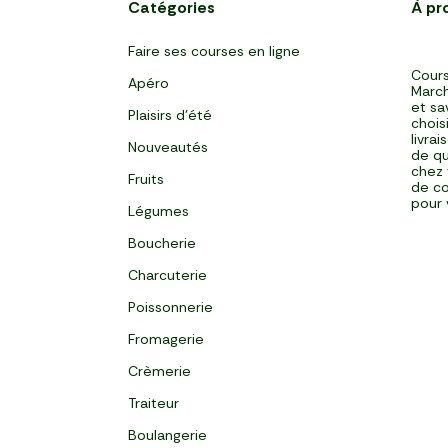
Catégories
À pr
Faire ses courses en ligne
Cours
Apéro
March
et sa
Plaisirs d'été
chois
livra
Nouveautés
de qu
chez 
Fruits
de co
pour 
Légumes
Boucherie
Charcuterie
Poissonnerie
Fromagerie
Crèmerie
Traiteur
Boulangerie