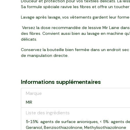
Douceur et protection pour vos textiles délicats. La less
Sa formule spéciale ravive les fibres et offre un toucher 
Lavage après lavage, vos vêtements gardent leur forme e
Versez la dose recommandée de lessive Mir Laine dans 
des fibres. Convient aussi bien au lavage en machine qu'
délicats.
Conservez la bouteille bien fermée dans un endroit sec e
de manipulation directe.
Informations supplémentaires
Marque
MIR
Liste des ingrédients
5-15%: agents de surface anioniques, < 5%: agents de 
Geraniol, Benzisothiazolinone, Methylisothiazolinone