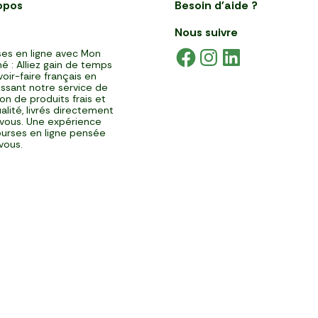
opos
Besoin d'aide ?
Nous suivre
es en ligne avec Mon
é : Alliez gain de temps
voir-faire français en
issant notre service de
ison de produits frais et
alité, livrés directement
vous. Une expérience
urses en ligne pensée
vous.