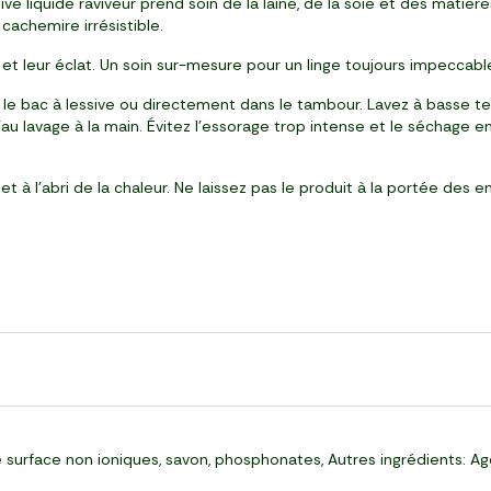
ive liquide raviveur prend soin de la laine, de la soie et des matièr
cachemire irrésistible.
t leur éclat. Un soin sur-mesure pour un linge toujours impeccable
le bac à lessive ou directement dans le tambour. Lavez à basse 
au lavage à la main. Évitez l’essorage trop intense et le séchage e
t à l’abri de la chaleur. Ne laissez pas le produit à la portée des 
surface non ioniques, savon, phosphonates, Autres ingrédients: Age