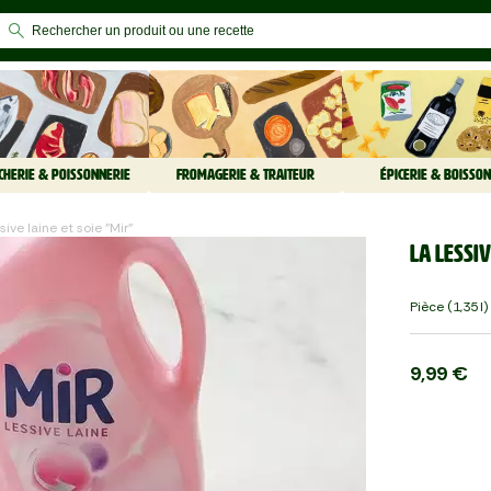
CHERIE & POISSONNERIE
FROMAGERIE & TRAITEUR
ÉPICERIE & BOISSON
ssive laine et soie "Mir"
La Lessiv
Pièce (1,35 L)
9,99 €