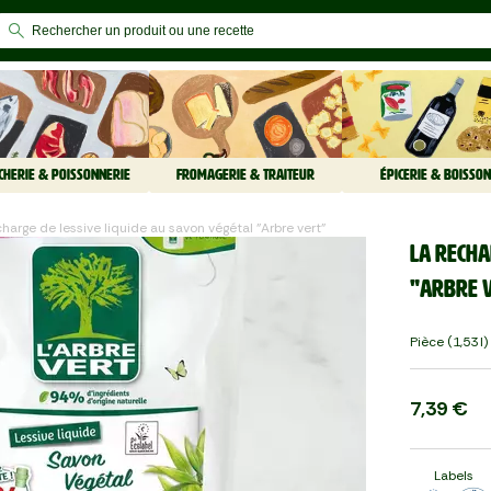
CHERIE & POISSONNERIE
FROMAGERIE & TRAITEUR
ÉPICERIE & BOISSON
charge de lessive liquide au savon végétal "Arbre vert"
La Recha
"Arbre 
Pièce (1,53 L)
7,39 €
Labels