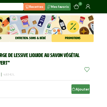
0
Recettes
Mes favoris
S
ENTRETIEN, SOINS & BÉBÉ
PROMOTIONS
rge de lessive liquide au savon végétal
vert"
4,83 €/l
Ajouter