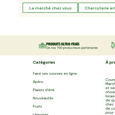
le marché chez vous
Charcuterie ar
Produits ultra-frais
De nos 700 producteurs partenaires
Catégories
À pr
Faire ses courses en ligne
Cours
Apéro
March
et sa
Plaisirs d'été
chois
livra
Nouveautés
de qu
chez 
Fruits
de co
pour 
Légumes