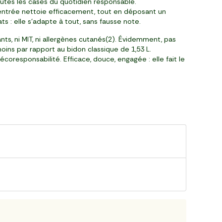
toutes les cases du quotidien responsable.
entrée nettoie efficacement, tout en déposant un
ats : elle s’adapte à tout, sans fausse note.
ants, ni MIT, ni allergènes cutanés(2). Évidemment, pas
oins par rapport au bidon classique de 1,53 L.
oresponsabilité. Efficace, douce, engagée : elle fait le