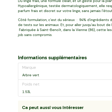
Du linge frais, une formule clean, et un geste pour la p
Hypoallergénique, testée dermatologiquement, elle res
parfum frais et discret sur votre linge, sans jamais l’éto
Côté formulation, c’est du sérieux : : 94% d’ingrédients 
de tests sur les animaux. Et, pour aller jusqu’au bout 
Fabriquée à Saint-Benoît, dans la Vienne (86), cette les
job sans compromis.
Informations supplémentaires
Marque
Arbre vert
Poids net
1.53L
Ca peut aussi vous intéresser