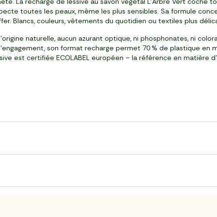
lanète. La recharge de lessive au savon végétal L’Arbre Vert coche 
pecte toutes les peaux, même les plus sensibles. Sa formule conc
uffer. Blancs, couleurs, vêtements du quotidien ou textiles plus délic
d’origine naturelle, aucun azurant optique, ni phosphonates, ni color
de l’engagement, son format recharge permet 70 % de plastique en m
sive est certifiée ECOLABEL européen – la référence en matière d’éc