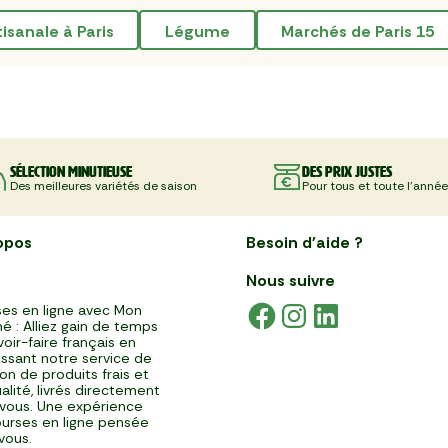
tisanale à Paris
légume
marchés de Paris 15
Sélection minutieuse
Des prix justes
Des meilleures variétés de saison
Pour tous et toute l'année
opos
Besoin d'aide ?
Nous suivre
es en ligne avec Mon
é : Alliez gain de temps
voir-faire français en
issant notre service de
ison de produits frais et
alité, livrés directement
vous. Une expérience
urses en ligne pensée
vous.