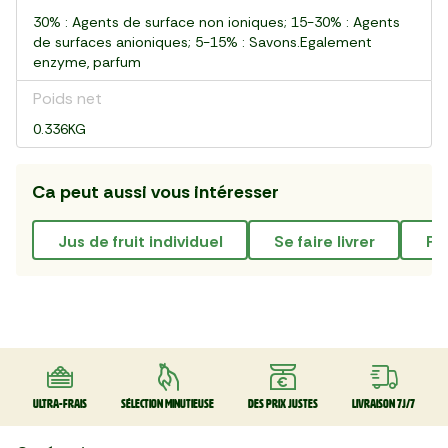
30% : Agents de surface non ioniques; 15-30% : Agents
de surfaces anioniques; 5-15% : Savons.Egalement
enzyme, parfum
Poids net
0.336KG
Ca peut aussi vous intéresser
jus de fruit individuel
se faire livrer
p
Ultra-frais
Sélection minutieuse
Des prix justes
Livraison 7J/7