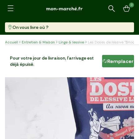
0
Recherche
On vous livre où ?
Accueil
Entretien & Maison
Linge & lessive
Les Doses de lessive "Briochi
Les Doses de lessive "Briochin"
Pour votre jour de livraison, l'arrivage est
Remplacer
déjà épuisé.
22 Doses (336 G)
26,76 €/kg