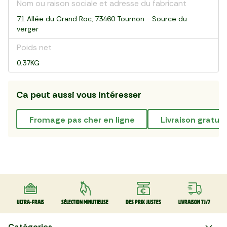
Nom ou raison sociale et adresse du fabricant
71 Allée du Grand Roc, 73460 Tournon - Source du
verger
Poids net
0.37KG
Ca peut aussi vous intéresser
fromage pas cher en ligne
livraison gratui
Ultra-frais
Sélection minutieuse
Des prix justes
Livraison 7J/7
Catégories