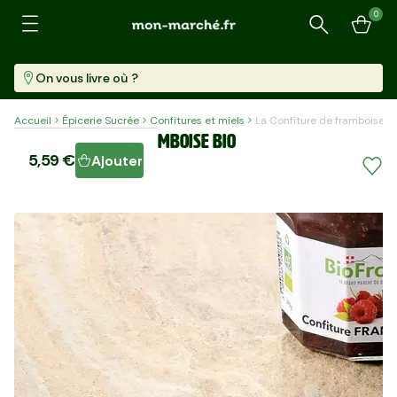
0
Recherche
On vous livre où ?
Accueil
Épicerie Sucrée
Confitures et miels
La Confiture de framboise B
La Confiture de framboise BIO
5,59 €
Ajouter
Pot (370 G)
15,11 €/kg