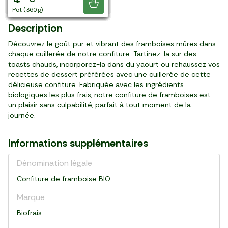
Je découvre
pot (370 g)
pot (370 g)
pot (240 g)
pot (370 g)
pot (315 g)
pot (315 g)
pot (240 g)
pots (370 g)
pot (240 g)
pot (315 g)
pot (315 g)
pot (315 g)
pot (240 g)
pot (360 g)
Description
Découvrez le goût pur et vibrant des framboises mûres dans
chaque cuillerée de notre confiture. Tartinez-la sur des
toasts chauds, incorporez-la dans du yaourt ou rehaussez vos
recettes de dessert préférées avec une cuillerée de cette
délicieuse confiture. Fabriquée avec les ingrédients
biologiques les plus frais, notre confiture de framboises est
un plaisir sans culpabilité, parfait à tout moment de la
journée.
Informations supplémentaires
Dénomination légale
Confiture de framboise BIO
Marque
Biofrais