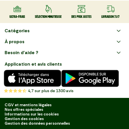
Ultra-frais
Sélection minutieuse
Des prix justes
Livraison 7J/7
Catégories
Faire ses courses en ligne
À propos
Apéro
Besoin d'aide ?
Courses en ligne avec Mon
Plaisirs d'été
Nous suivre
Marché : Alliez gain de temps
Application et avis clients
et savoir-faire français en
Nouveautés
choisissant notre service de
livraison de produits frais et
Fruits
de qualité, livrés directement
chez vous. Une expérience
Légumes
de courses en ligne pensée
4,7
sur plus de 1300 avis
pour vous.
Boucherie
Charcuterie
CGV et mentions légales
Nos offres spéciales
Poissonnerie
Informations sur les cookies
Gestion des cookies
Fromagerie
Gestion des données personnelles