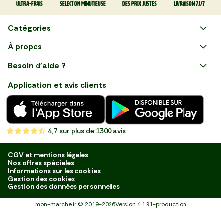
Ultra-frais
Sélection minutieuse
Des prix justes
Livraison 7J/7
Catégories
Faire ses courses en ligne
À propos
Apéro
Besoin d'aide ?
Courses en ligne avec Mon
Plaisirs d'été
Nous suivre
Marché : Alliez gain de temps
Application et avis clients
et savoir-faire français en
Nouveautés
choisissant notre service de
livraison de produits frais et
Fruits
de qualité, livrés directement
chez vous. Une expérience
Légumes
de courses en ligne pensée
4,7
sur plus de 1300 avis
pour vous.
Boucherie
Charcuterie
CGV et mentions légales
Nos offres spéciales
Poissonnerie
Informations sur les cookies
Gestion des cookies
Fromagerie
Gestion des données personnelles
Crèmerie
mon-marche.fr
©
2019-2026
Version
4.1.91-production
Traiteur