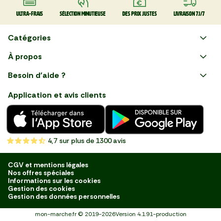
Ultra-frais
Sélection minutieuse
Des prix justes
Livraison 7J/7
Catégories
Faire ses courses en ligne
À propos
Apéro
Besoin d'aide ?
Courses en ligne avec Mon
Plaisirs d'été
Nous suivre
Marché : Alliez gain de temps
Application et avis clients
et savoir-faire français en
Nouveautés
choisissant notre service de
livraison de produits frais et
Fruits
de qualité, livrés directement
chez vous. Une expérience
Légumes
de courses en ligne pensée
4,7
sur plus de 1300 avis
pour vous.
Boucherie
Charcuterie
CGV et mentions légales
Nos offres spéciales
Poissonnerie
Informations sur les cookies
Gestion des cookies
Fromagerie
Gestion des données personnelles
Crèmerie
mon-marche.fr
©
2019-2026
Version
4.1.91-production