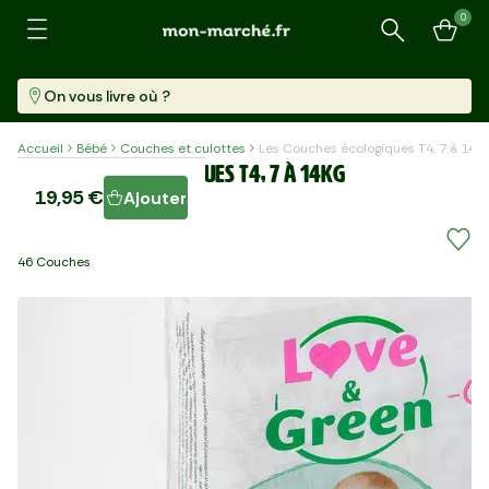
0
Recherche
On vous livre où ?
Accueil
Bébé
Couches et culottes
Les Couches écologiques T4, 7 à 14k
Les Couches écologiques T4, 7 à 14kg
19,95 €
Ajouter
"Love&Green"
46 Couches