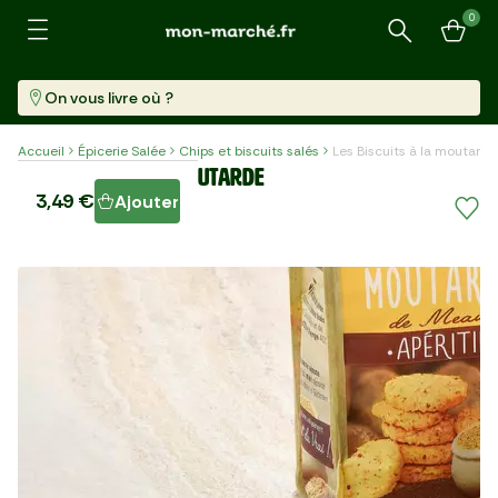
0
Recherche
On vous livre où ?
Accueil
Épicerie Salée
Chips et biscuits salés
Les Biscuits à la moutarde
Les Biscuits à la moutarde
3,49 €
Ajouter
Sachet (120 G)
29,08 €/kg