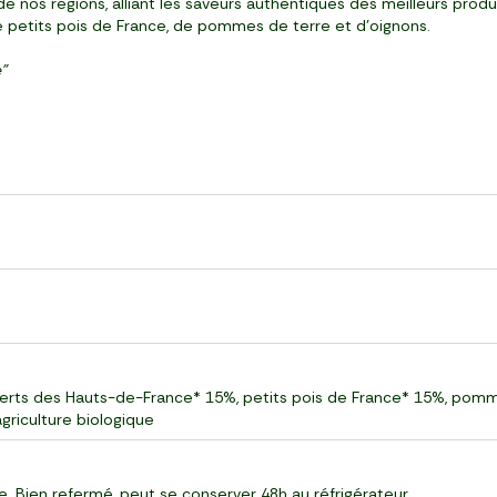
e nos régions, alliant les saveurs authentiques des meilleurs prod
de petits pois de France, de pommes de terre et d'oignons.
le"
 verts des Hauts-de-France* 15%, petits pois de France* 15%, pom
agriculture biologique
 Bien refermé, peut se conserver 48h au réfrigérateur.