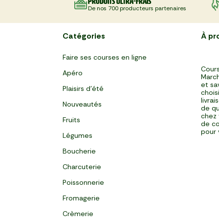
Produits ultra-frais
De nos 700 producteurs partenaires
Catégories
À pr
Faire ses courses en ligne
Cours
Apéro
March
et sa
Plaisirs d'été
chois
livra
Nouveautés
de qu
chez 
Fruits
de co
pour 
Légumes
Boucherie
Charcuterie
Poissonnerie
Fromagerie
Crèmerie