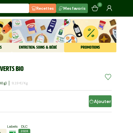
0
Recettes
Mes favoris
S
ENTRETIEN, SOINS & BÉBÉ
PROMOTIONS
verts BIO
0 G)
9,19 €/kg
Ajouter
Labels
DLC
2028
n