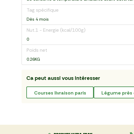
Tag spécifique
Dès 4 mois
Nut.1 - Energie (kcal/100g)
0
Poids net
0.26KG
Ca peut aussi vous intéresser
courses livraison paris
légume près