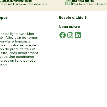
Sélection minutieuse
Des prix justes
Des meilleures variétés de saison
Pour tous et toute l'année
opos
Besoin d'aide ?
Nous suivre
es en ligne avec Mon
é : Alliez gain de temps
voir-faire français en
issant notre service de
ison de produits frais et
alité, livrés directement
vous. Une expérience
urses en ligne pensée
vous.