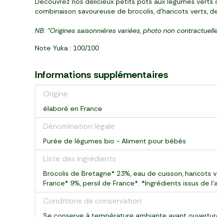
Découvrez nos délicieux petits pots aux légumes verts d
combinaison savoureuse de brocolis, d'haricots verts, 
NB: "Origines saisonnières variées, photo non contractuel
Note Yuka : 100/100
Informations supplémentaires
Origine
élaboré en France
Dénomination légale
Purée de légumes bio - Aliment pour bébés
Liste des ingrédients
Brocolis de Bretagne* 23%, eau de cuisson, haricots
France* 9%, persil de France*. *Ingrédients issus de l'
Conditions de conservation
Se conserve à température ambiante avant ouverture.