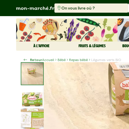
On vous livre où ?
À L'AFFICHE
FRUITS & LÉGUMES
BOU
Retour
Accueil
Bébé
Repas bébé
Légumes verts BIO