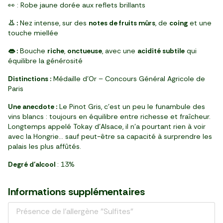
👀 : Robe jaune dorée aux reflets brillants
👃 :
Nez intense, sur des
notes de fruits mûrs
, de
coing
et une
touche miellée
👄 :
Bouche
riche
,
onctueuse
, avec une
acidité subtile
qui
équilibre la générosité
Distinctions :
Médaille d’Or – Concours Général Agricole de
Paris
Une anecdote :
Le Pinot Gris, c’est un peu le funambule des
vins blancs : toujours en équilibre entre richesse et fraîcheur.
Longtemps appelé Tokay d’Alsace, il n’a pourtant rien à voir
avec la Hongrie… sauf peut-être sa capacité à surprendre les
palais les plus affûtés.
Degré d'alcool
: 13%
Informations supplémentaires
Présence de l'allergène "Sulfites"