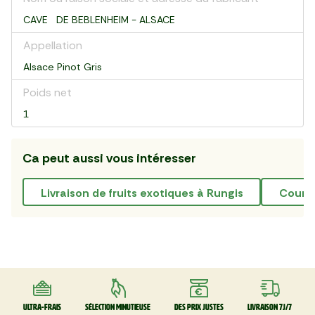
CAVE DE BEBLENHEIM - ALSACE
Appellation
Alsace Pinot Gris
Poids net
1
Ca peut aussi vous intéresser
Livraison de fruits exotiques à Rungis
cour
Ultra-frais
Sélection minutieuse
Des prix justes
Livraison 7J/7