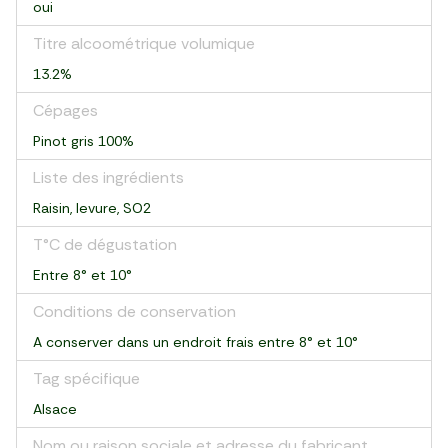
oui
Titre alcoométrique volumique
13.2%
Cépages
Pinot gris 100%
Liste des ingrédients
Raisin, levure, SO2
T°C de dégustation
Entre 8° et 10°
Conditions de conservation
A conserver dans un endroit frais entre 8° et 10°
Tag spécifique
Alsace
Nom ou raison sociale et adresse du fabricant