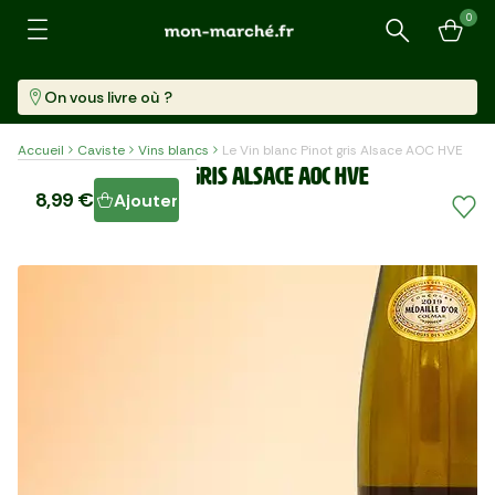
0
Recherche
On vous livre où ?
Accueil
Caviste
Vins blancs
Le Vin blanc Pinot gris Alsace AOC HVE
Le Vin blanc Pinot gris Alsace AOC HVE
8,99 €
Ajouter
Bouteille (750 Ml)