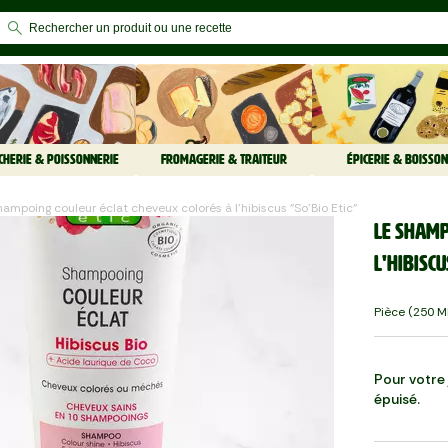
CHERIE & POISSONNERIE
FROMAGERIE & TRAITEUR
ÉPICERIE & BOISSON
Shampoing couleur éclat cheveux colorés à l'hibiscus "So'Bio Etic"
Le Shamp
l'hibiscu
Pièce (250 M
Pour votre j
épuisé.