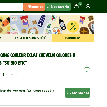
0
Recettes
Mes favoris
S
ENTRETIEN, SOINS & BÉBÉ
PROMOTIONS
oing couleur éclat cheveux colorés à
s "So'Bio Etic"
l)
21,56 €/l
our de livraison, l'arrivage est déjà
Remplacer