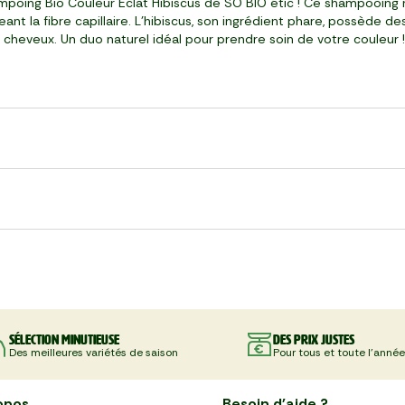
ampoing Bio Couleur Éclat Hibiscus de SO BIO étic ! Ce shampooing 
ant la fibre capillaire. L’hibiscus, son ingrédient phare, possède d
 cheveux. Un duo naturel idéal pour prendre soin de votre couleur !
Sélection minutieuse
Des prix justes
Des meilleures variétés de saison
Pour tous et toute l'année
opos
Besoin d'aide ?