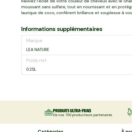
Ravivez l'éclat de votre couleur de cheveux avec le Sh
moussant sans sulfate, tout en nourrissant et en protége
laurique de coco, confèrent brillance et souplesse à vos
Informations supplémentaires
Marque
LEA NATURE
Poids net
0.25L
Produits ultra-frais
De nos 700 producteurs partenaires
Catégories
À pr