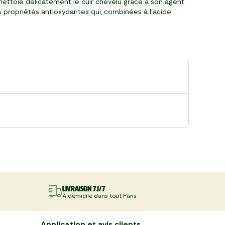
nettoie délicatement le cuir chevelu grâce à son agent
es propriétés antioxydantes qui, combinées à l'acide
Livraison 7J/7
À domicile dans tout Paris
Application et avis clients