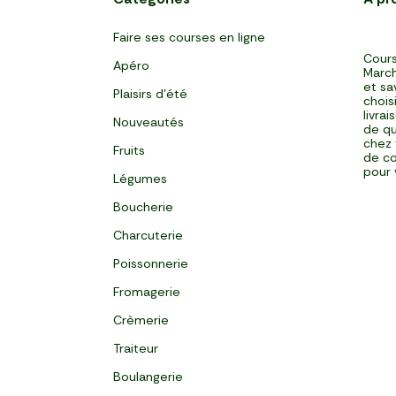
Faire ses courses en ligne
Cours
Apéro
March
et sa
Plaisirs d'été
chois
livra
Nouveautés
de qu
chez 
Fruits
de co
pour 
Légumes
Boucherie
Charcuterie
Poissonnerie
Fromagerie
Crèmerie
Traiteur
Boulangerie