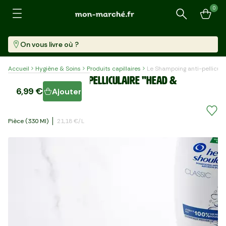
0
Recherche
On vous livre où ?
Accueil
Hygiène & Soins
Produits capillaires
Le Shampoing anti-pellicul
Le Shampoing anti-pelliculaire "Head &
6,99 €
Ajouter
Shoulders"
Pièce (330 Ml)
21,18 €/l