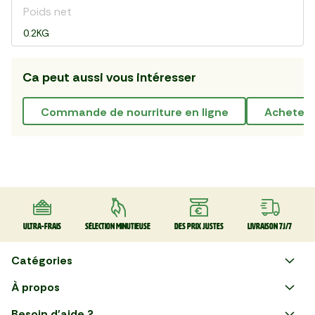
Poids net
0.2KG
Ca peut aussi vous intéresser
commande de nourriture en ligne
acheter 
Ultra-frais
Sélection minutieuse
Des prix justes
Livraison 7J/7
Catégories
Faire ses courses en ligne
À propos
Apéro
Besoin d'aide ?