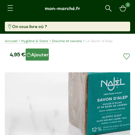
0
Recherche
On vous livre où ?
Accueil
Hygiène & Soins
Douche et savons
Le Savon d'Alep
Le Savon d'Alep
4,95 €
Ajouter
Pièce (200 G)
24,75 €/kg