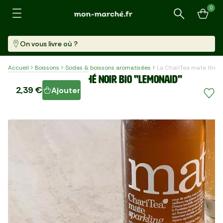
0
Recherche
On vous livre où ?
Accueil
Boissons
Sodas & boissons aromatisées
La ChariTea mate thé n
La ChariTea mate thé noir BIO "Lemonaid"
2,39 €
Ajouter
Bouteille (330 Ml)
7,24 €/l