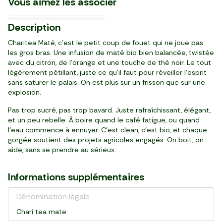
Vous aimez les associer
France
10,68 €/kg
9,93 €/kg
8,87 €/kg
7,16 €/l
20,21 €/kg
11,12 €/kg
8,45 €/l
10/10
14/11
17/08
1-2 personne(s)
Nouveau
2
5
1
3
1
3
3
1
2
99
00
49
99
79
84
99
39
79
Description
,
,
,
,
,
,
,
,
,
€
€
€
€
€
€
€
€
€
paquet (280 g)
pièce (250g)
paquet (150 g)
sachet (450 g)
pack de 2 (250 ml)
4 sachets (190 g)
20 sachets (36 g)
pot (125 g)
bouteille (330 ml)
Charitea Maté, c’est le petit coup de fouet qui ne joue pas
les gros bras. Une infusion de maté bio bien balancée, twistée
avec du citron, de l’orange et une touche de thé noir. Le tout
légèrement pétillant, juste ce qu’il faut pour réveiller l’esprit
sans saturer le palais. On est plus sur un frisson que sur une
explosion.
Pas trop sucré, pas trop bavard. Juste rafraîchissant, élégant,
et un peu rebelle. À boire quand le café fatigue, ou quand
l’eau commence à ennuyer. C’est clean, c’est bio, et chaque
gorgée soutient des projets agricoles engagés. On boit, on
aide, sans se prendre au sérieux.
Informations supplémentaires
Dénomination légale
Chari tea mate