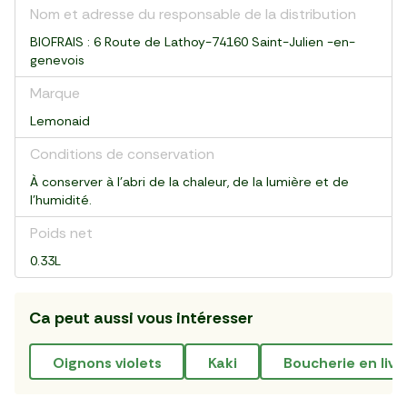
Nom et adresse du responsable de la distribution
BIOFRAIS : 6 Route de Lathoy-74160 Saint-Julien -en-
genevois
Marque
Lemonaid
Conditions de conservation
À conserver à l’abri de la chaleur, de la lumière et de
l’humidité.
Poids net
0.33L
Ca peut aussi vous intéresser
oignons violets
kaki
boucherie en liv