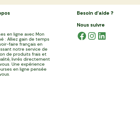
opos
Besoin d'aide ?
Nous suivre
es en ligne avec Mon
é : Alliez gain de temps
voir-faire français en
issant notre service de
ison de produits frais et
alité, livrés directement
vous. Une expérience
urses en ligne pensée
vous.