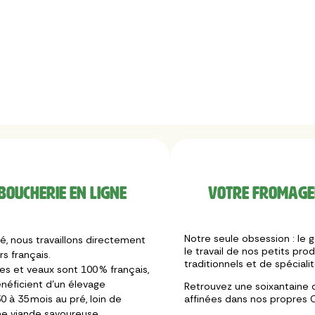
boucherie en ligne
Votre fromager
Notre seule obsession : le g
, nous travaillons directement
le travail de nos petits pr
s français.
traditionnels et de spéciali
les et veaux sont 100 % français,
néficient d’un élevage
Retrouvez une soixantaine d
0 à 35 mois au pré, loin de
affinées dans nos propres C
 une viande savoureuse.