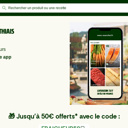
Thiais
urs
e app
🎁 Jusqu'à 50€ offerts* avec le code :