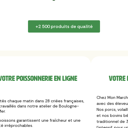
+2 500 produits de qualité
Votre poissonnerie en ligne
Votre 
Chez Mon Marché
tés chaque matin dans 28 criées françaises,
avec des éleveur
travaillés dans notre atelier de Boulogne-
Nos porcs, volail
er.
et nos bovins bé
poissons garantissent une fraîcheur et une
traditionnel de 3
té irréprochables.
l’intensif, pour