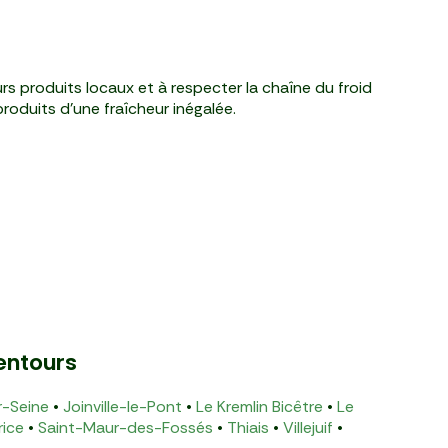
rs produits locaux et à respecter la chaîne du froid
roduits d'une fraîcheur inégalée.
lentours
r-Seine
•
Joinville-le-Pont
•
Le Kremlin Bicêtre
•
Le
rice
•
Saint-Maur-des-Fossés
•
Thiais
•
Villejuif
•