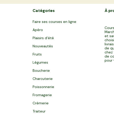
Catégories
À pr
Faire ses courses en ligne
Cours
Apéro
March
et sa
Plaisirs d'été
chois
livra
Nouveautés
de qu
chez 
Fruits
de co
pour 
Légumes
Boucherie
Charcuterie
Poissonnerie
Fromagerie
Crèmerie
Traiteur