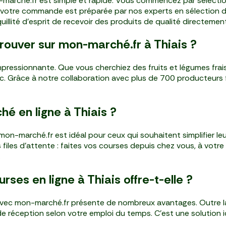
on-marché.fr est simple et rapide. Vous commencez par sélecti
, votre commande est préparée par nos experts en sélection de 
illité d'esprit de recevoir des produits de qualité directemen
rouver sur mon-marché.fr à Thiais ?
mpressionnante. Que vous cherchiez des fruits et légumes frai
clic. Grâce à notre collaboration avec plus de 700 producteurs
é en ligne à Thiais ?
on-marché.fr est idéal pour ceux qui souhaitent simplifier l
es files d'attente : faites vos courses depuis chez vous, à vo
.
rses en ligne à Thiais offre-t-elle ?
s avec mon-marché.fr présente de nombreux avantages. Outre la 
 de réception selon votre emploi du temps. C'est une solution i