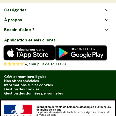
Catégories
Faire ses courses en ligne
À propos
Apéro
Besoin d'aide ?
Courses en ligne avec Mon
Plaisirs d'été
Nous suivre
Marché : Alliez gain de temps
Application et avis clients
et savoir-faire français en
Nouveautés
choisissant notre service de
livraison de produits frais et
Fruits
de qualité, livrés directement
chez vous. Une expérience
Légumes
de courses en ligne pensée
4,7
sur plus de 1300 avis
pour vous.
Boucherie
Charcuterie
CGV et mentions légales
Nos offres spéciales
Poissonnerie
Informations sur les cookies
Gestion des cookies
Fromagerie
Gestion des données personnelles
Crèmerie
Interdiction de vente de boissons alcooliques aux mineurs
Traiteur
de moins de 18 ans
La preuve de majorité de l’acheteur est exigée au moment de
la vente en ligne.