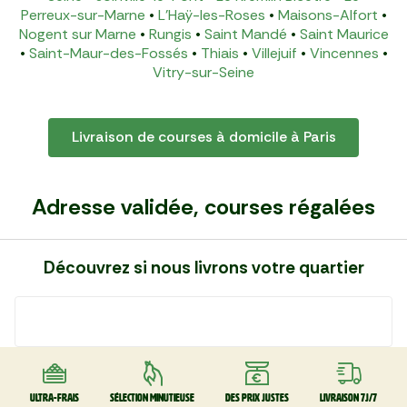
Perreux-sur-Marne
•
L'Haÿ-les-Roses
•
Maisons-Alfort
•
Nogent sur Marne
•
Rungis
•
Saint Mandé
•
Saint Maurice
•
Saint-Maur-des-Fossés
•
Thiais
•
Villejuif
•
Vincennes
•
Vitry-sur-Seine
Livraison de courses à domicile à Paris
Adresse validée, courses régalées
Découvrez si nous livrons votre quartier
Ultra-frais
Sélection minutieuse
Des prix justes
Livraison 7J/7