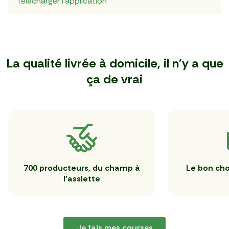
Télécharger l’application
La qualité livrée à domicile, il n'y a que
ça de vrai
700 producteurs, du champ à
Le bon cho
l'assiette
Je fais mes courses