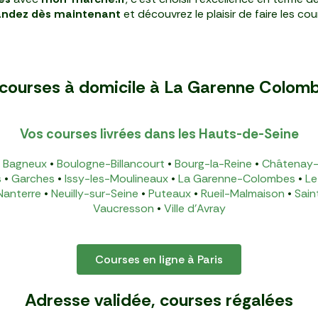
dez dès maintenant
et découvrez le plaisir de faire les cou
e courses à domicile à La Garenne Colomb
Vos courses livrées dans les Hauts-de-Seine
•
Bagneux
•
Boulogne-Billancourt
•
Bourg-la-Reine
•
Châtenay-
s
•
Garches
•
Issy-les-Moulineaux
•
La Garenne-Colombes
•
Le
Nanterre
•
Neuilly-sur-Seine
•
Puteaux
•
Rueil-Malmaison
•
Sain
Vaucresson
•
Ville d'Avray
Courses en ligne à Paris
Adresse validée, courses régalées