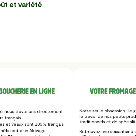
ût et variété
boucherie en ligne
Votre fromager
Notre seule obsession : le g
, nous travaillons directement
le travail de nos petits pr
s français.
traditionnels et de spéciali
les et veaux sont 100 % français,
néficient d’un élevage
Retrouvez une soixantaine d