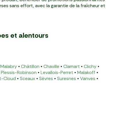
rses sans effort, avec la garantie de la fraîcheur et
es et alentours
Malabry
•
Châtillon
•
Chaville
•
Clamart
•
Clichy
•
 Plessis-Robinson
•
Levallois-Perret
•
Malakoff
•
t-Cloud
•
Sceaux
•
Sèvres
•
Suresnes
•
Vanves
•