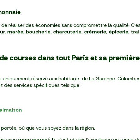
-monnaie
s de réaliser des économies sans compromettre la qualité. C'
r, marée, boucherie, charcuterie, crèmerie, épicerie, trai
 de courses dans tout Paris et sa premièr
s uniquement réservé aux habitants de La Garenne-Colombes.
t des services spécifiques tels que :
Malmaison
e portée, où que vous soyez dans la région.
es
avec
mon-marché.fr
, c'est choisir l'excellence en terme