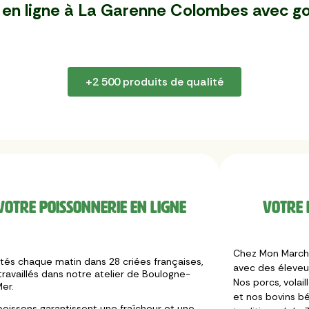
 en ligne à La Garenne Colombes
avec go
+2 500 produits de qualité
Votre poissonnerie en ligne
Votre 
Chez Mon Marché
tés chaque matin dans 28 criées françaises,
avec des éleveur
travaillés dans notre atelier de Boulogne-
Nos porcs, volail
er.
et nos bovins bé
poissons garantissent une fraîcheur et une