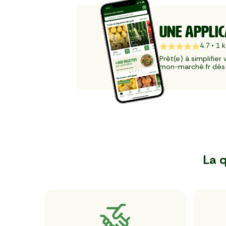
UNE APPLIC
4.7
•
1
k
Prêt(e) à simplifier
mon-marché.fr dès 
La q