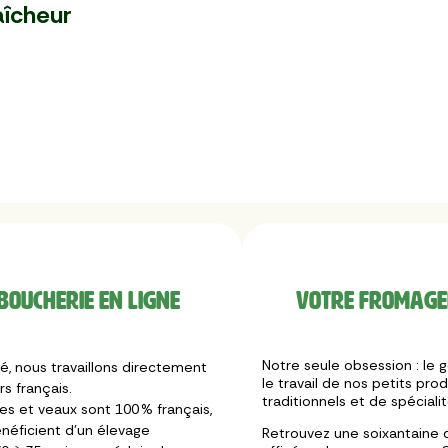
aîcheur
boucherie en ligne
Votre fromager
Notre seule obsession : le g
, nous travaillons directement
le travail de nos petits pr
s français.
traditionnels et de spéciali
les et veaux sont 100 % français,
néficient d’un élevage
Retrouvez une soixantaine d