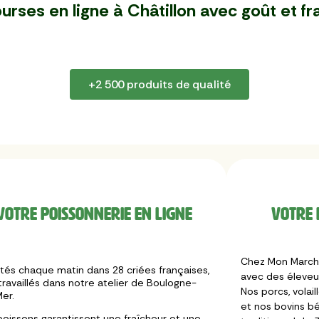
urses en ligne à Châtillon
avec goût et fr
+2 500 produits de qualité
Votre poissonnerie en ligne
Votre 
Chez Mon Marché
tés chaque matin dans 28 criées françaises,
avec des éleveur
travaillés dans notre atelier de Boulogne-
Nos porcs, volail
er.
et nos bovins bé
poissons garantissent une fraîcheur et une