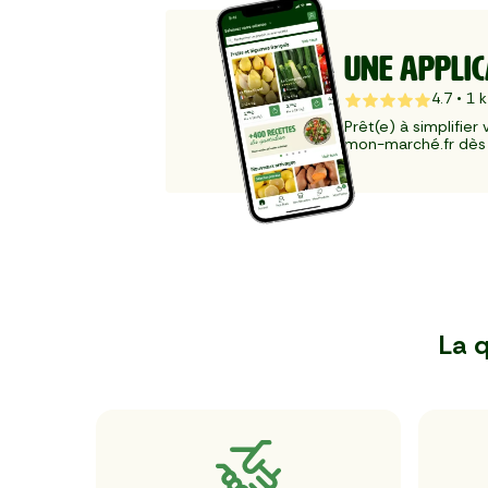
UNE APPLIC
4.7
•
1
k
Prêt(e) à simplifier
mon-marché.fr dès 
La q